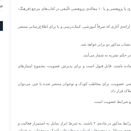
چه
تألیف، ترجمه و نشر دست کم ۳۶ نقد یا ۸ مقاله‌ی نظری یا پژوهشی و یا ۱۰ مقاله‌ی پژوهشی تألیفی در کتاب­‌های مرجع (فرهنگ‌­
، ارائه‌ی آثاری که صرفاً آموزشی، کمک‌درسی و یا برای اطلاع‌رسانی منتشر
دنصاب مذکور دو برابر خواهد شد.
ر حکم نشریه به ­شمار می‌­آیند.
 ماده باشند، قابل قبول است و برای پذیرش عضویت، مجموع امتیازهای
ضی عضویت، برای مخاطب کودک و نوجوان منتشر شده یا خیر، می­‌توان
اک قرار داد.
زو شرایط عضویت است.
هیئت‌مدیره می­‌تواند افرادی را که حائز دست‌کم یک سوم شرایط مذکور در ماده‌ی ۲ باشند، به شرط ابراز تمایل به استمرار فعالیت و
ه‌­ی مسائل و موضوعات ادبیات و مطبوعات کودک و نوجوان، به عنوان