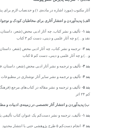
آثار مکتوب (مورد اشاره در ماده‌ی ۱) و حدنصاب لازم برای پذیرش عضویت، به این شرح دسته‌بندی می‌شوند:
الف) پدیدآوردن و انتشار آثاری برای مخاطبان کودک و نوجو
بند
۱-
تألیف و نشر کتاب، چه آثار ادبی محض (شعر، داستان، فی
نقد و…) و چه آثار علمی و دینی، دست کم ۳ کتاب ‌
بند
۲-
ترجمه و نشر کتاب، چه آثار ادبی محض (شعر، داستان، ف
و…) و چه آثار علمی و دینی، دست کم ۵ کتاب
بند
۳-
تألیف و ترجمه و نشر آثار ادبی محض (شعر، داستان، فیلم
بند
۴-
تألیف و ترجمه و نشر سایر آثار نوشتاری در مطبوعات کود
بند
۵-
تألیف و ترجمه و نشر مقاله­ در کتاب­‌های مرجع (فرهنگ‌نام
کم ۲۴ اثر
ب) پدیدآوردن و انتشار آثار تخصصی در زمینه‌ی ادبیات و م
بند
۱-
تألیف، ترجمه و نشر دست‌کم یک عنوان کتاب تألیفی یا ۲ کتاب ترجمه در قالب پژوه
بند
۲-
انجام دست‌کم ۵ طرح پژوهشی حتی با انتشار محدود