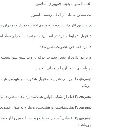
الف.
داشتن تابعیت جمهوری اسلامی
ب.
متدین به یکی از ادیان رسمی کشور
ج.
داشتن آثار چاپ شده در حوزه‌ی ادبیات کودک و نوجوان در
د.
قبول شرایط مندرج در اساس‌نامه و تعهد به اجرای مفاد ا
ه.
پرداخت حق عضویت تعیین‌شده
و.
برخورداری از حسن شهرت حرفه‌ای و نداشتن سوءپیشینه کی
ح
. پایبندی به میثاق‌ها و اهداف انجمن
تبصره‌ی ۱٫
بررسی شرایط و قبول عضویت بر عهده‌ی هیئت‌مد
می‌کند.
تبصره‌‌ی ۲٫
قبل از تشکیل اولین هیئت‌مدیره مفاد تبصره‌ی یک ماده‌ی ۱۰ به‌عهده‌ی هیئت‌مؤس
تبصره‌‌ی ۳٫
هیئت‌مؤسس و هیئت‌مدیره ملزم به قبول عضویت
تبصره‌‌ی ۴٫
اعضایی که شرایط عضویت در انجمن را از دست ب
می‌باشند.