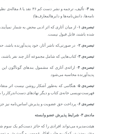
بند
۳-
نامه­‌ها، دانش‌نامه­‌ها و دایره­المعارف­‌ها)
تبصره‌ی
۱-
از میان آثاری که اثر ادبی محض به­ شمار نمی­آیند
شده باشند، قابل قبول نیست.
تبصره‌ی
۲-
در صورتی‌که ناشر آثار، خود پدیدآورنده باشد، ح
تبصره‌ی
۳-
کتاب­‌هایی که شامل مجموعه آثار چند نفر باشند، د
تبصره‌ی
۴-
ارائه‌­ی آثاری که مشمول بندهای گوناگون این
پدیدآورنده محاسبه می­‌شود.
تبصره‌ی
۵-
هنگامی که به­‌طور آشکار روشن نیست اثر متقا
فهرست­‌نویسی خانه‌ی کتاب و دیگر نهادهای دست‌اندرکار را مل
تبصره‌ی
۶-
پرداخت حق عضویت و پذیرش اساس‌نامه نیز ج
ماده‌‌ی
۳-
شرایط پذیرش عضو وابسته
مؤثر بودن در کمک به جلب افکار عمومی و گسترش و توسع