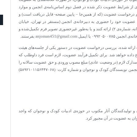
ی از شرایط عضویت ذکر شده در فصل دوم اساس‌نامه‌ی انجمن و موارد
م‌ درخواست عضویت (که از همین‌جا – پایین صفحه- قابل دریافت است) و
 عضویت خود را حضوری به ‌دبیرخانه‌ی انجمن (مستقر در تهران، خیابان
سمیه، بین خیابان‌های مفتح و موسوی(فرصت)، بن‌بست پروانه، شماره‌ی ۲) ارائه کنند و یا به‌طور غیرحضوری تصویر فرم تکمیل‌شده و
anjoman451@g بفرستند.
ارائه شده، بررسی درخواست عضویت در دستور یکی از جلسه‌های هیئت
 داده خواهد شد. برای تکمیل فرآیند عضویت، لازم است فرد داوطلب که
مدارک لازم (در وضعیت عادی) مبلغ مصوب ورودی و حق عضویت سالانه را
به حساب انجمن (شماره حساب: ۱۲۳۴۸۰۰۱۹۷۰۰۹ به نام انجمن نویسندگان کودک و نوجوان و شماره کارت: (۵۸۹۲۱۰۱۱۵۶۴۴۷۰۶۸)
 تولیدکنندگان آثار مکتوب در حوزه‌ی ادبیات کودک و نوجوان که واجد
ان به عضویت در آن مجبور کرد.