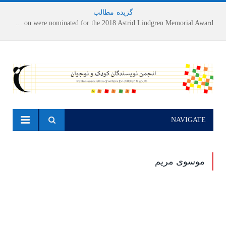
گزیده
-
مطالب
Houshang Moradi Kermani and Research Institute of Children’s Literature on were nominated for the 2018 Astrid Lindgren Memorial Award
NAVIGATE
موسوی مریم