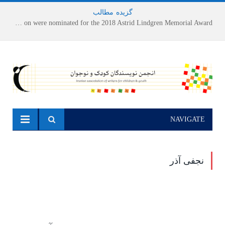
گزیده
-
مطالب
Houshang Moradi Kermani and Research Institute of Children’s Literature on were nominated for the 2018 Astrid Lindgren Memorial Award
NAVIGATE
نجفی آذر