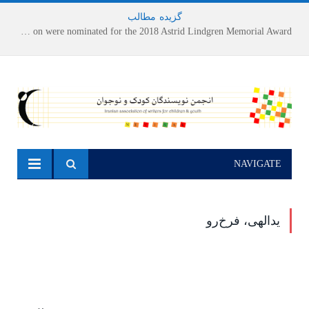
گزیده
-
مطالب
Houshang Moradi Kermani and Research Institute of Children’s Literature on were nominated for the 2018 Astrid Lindgren Memorial Award
NAVIGATE
یدالهی، فرخ‌رو