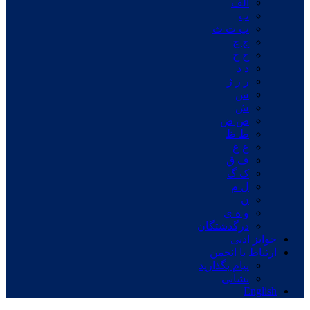
الف
ب
پ ت ث
ج چ
ح خ
د ذ
ر ز ژ
س
ش
ص ض
ط ظ
ع غ
ف ق
ک گ
ل م
ن
و ه ی
درگذشتگان
جوایز ادبی
ارتباط با انجمن
پیام بگذارید
نشانی
English