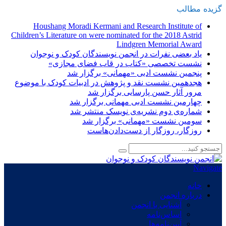
گزیده
-
مطالب
Houshang Moradi Kermani and Research Institute of
Children’s Literature on were nominated for the 2018 Astrid
Lindgren Memorial Award
یاد بعضی نفرات در انجمن نویسندگان کودک و نوجوان
نشست تخصصی «کتاب در قاب فضای مجازی»
پنجمین نشست ادبی «مهمانی» برگزار شد
هجدهمین نشست نقد و پژوهش در ادبیات کودک با موضوع
مرور آثار حسن پارسایی برگزار شد
چهارمین نشست ادبی مهمانی برگزار شد
شماره‌ی دوم نشریه‌ی نویسک منتشر شد
سومین نشست «مهمانی» برگزار شد
روزگار، روزگار از دست‌دادن‌هاست
Navigate
خانه
درباره انجمن
آشنایی با انجمن
اساس‌نامه
آیین‌نامه‌ها