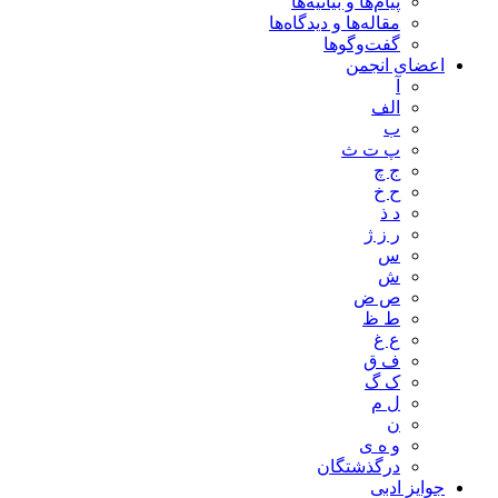
پیام‌ها و بیانیه‌ها
مقاله‌ها و دیدگاه‌ها
گفت‌وگوها
اعضای انجمن
آ
الف
ب
پ ت ث
ج چ
ح خ
د ذ
ر ز ژ
س
ش
ص ض
ط ظ
ع غ
ف ق
ک گ
ل م
ن
و ه ی
درگذشتگان
جوایز ادبی