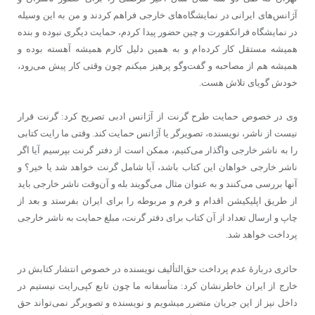
آژانس‌های ایرانی در نمایشگاه‌های خارجی فراهم کردند و من به این وسیله
در نمایشگاه فرانکفورت و چین حضور پیدا کردم، حمایت دیگری نبوده و بنده
همیشه مستقل کار کرده‌ام و به همین دلیل کارم همیشه آهسته بوده و
همیشه هم از مصاحبه و گفت‌وگو پرهیز می‎کنم چون وقتی کار پیش می‌رود،
خودش گویای تلاش هست.
وی در خصوص حمایت طرح گرنت از آژانس ادبی تصریح کرد: گرنت قرار
نیست از ناشر، نویسنده، تصویرگر یا آژانس حمایت کند. وقتی ما رایت کتابی
را به ناشر خارجی واگذار می‌کنیم، ممکن است از دفتر گرنت بپرسیم آیا اگر
ناشر خارجی خواهان این کتاب باشد، آیا شامل گرنت خواهد شد یا خیر؟ و
آنها بررسی می‌کنند و به عنوان مثال می‌گویند بله و آن‌وقت ناشر خارجی باید
از طریق اپلیکیشن اقدام و فرم و مربوطه را برای ایران بفرستد و بعد از
چاپ و ارسال تعداد از آن کتاب برای دفتر گرنت، مبلغ حمایت به ناشر خارجی
پرداخت خواهد شد.
حائری دربارۀ عدم پرداخت حق‌التألیف نویسنده در خصوص انتشار کتابش در
خارج از ایران خاطرنشان کرد: متأسفانه ما چون تابع کپی‌رایت نیستیم در
داخل نیز از این جریان متضرر میشویم و نویسنده و تصویرگر نمی‌تواند حق