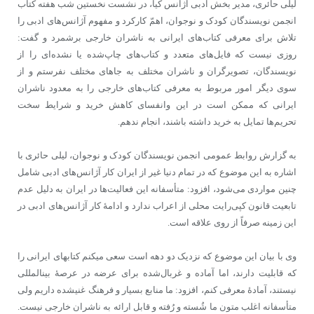
لیلی حائری، مدیر بخش ادبی آژانس کیا، در نشست نخستین شب هفته کتاب
انجمن نویسندگان کودک و نوجوان، اهمّ کارکرد و مفهوم آژانس‌های ادبی را
تلاش برای معرفی کتاب‌های ایرانی به ناشران خارجی برشمرد و گفت:
روزی نیست که فایل‌های متعدد و کتاب‌های چاپ‌شده یا نشده‌ای را از
نویسندگان، تصویرگران و ناشران مختلف به جاهای مختلف نفرستم و از
سوی دیگر امور مربوط به معرفی کتاب‌های خارجی را به معدود ناشران
ایرانی که ممکن است در این وانفسای کاهش خرید و شرایط سخت
تحریم‌ها تمایل به خرید داشته باشند، انجام ندهم.
به گزارش روابط عمومی انجمن نویسندگان کودک و نوجوان، لیلی حائری با
اشاره به این موضوع که در تمام دنیا غیر از ایران کار آژانس‌‎‍‌‌های ادبی شامل
چنین مواردی می‌شود، افزود: متأسفانه این فعالیت‌ها در ایران به دلیل عدم
تابعیت قانون کپی‌رایت محلی از اعراب ندارد و ادامۀ کار آژانس‌های ادبی در
این زمینه صرفاً از روی علاقه است.
وی با بیان این موضوع که نزدیک دو دهه است سعی می‎کنم کتاب‎های ایرانی را
که قابلیت دارند، اما آماده و غربال‌شده برای عرضه در عرصۀ بین‎المللی
نیستند، آمادۀ معرفی کنم، افزود: ما منابع بسیار و فرهنگ غنی‎شده داریم ولی
متأسفانه اغلب متون ما شُسته و رُفته و قابل ارائه به ناشران خارجی نیست.