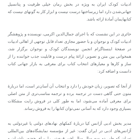
ادبیات کودک ایران به ویژه در بخش رمان خیلی ظرفیت و پتانسیل
جهانی‌شدن دارد اما زیرساخت‎ها درست نیست و ابزار کار به گونه‎ای نیست که
کتاب‎هایمان آمادۀ ارائه باشد.
حائری در این نشست که با اجرای جمال‌الدین اکرمی، نویسنده و پژوهشگر
ادبیات کودک و نوجوان و با حضور مجازی تعداد قابل توجهی از اهالی ادبیات
در صفحۀ اینستاگرام انجمن نویسندگان کودک و نوجوان برگزار شد،
همخوانی بین متن و تصویر، ارائۀ پیام درست و قابلیت جذب خواننده را از
ساز و کارها و معیارهای انتخاب کتاب برای معرفی به بازار جهانی کتاب
دانست و اضافه کرد:
از آنجا که تصویر، زبان خودش را دارد و انتخاب آن آسان‌تر است، اما دربارۀ
متون حتی گاهی دست در ترجمه برده و ترجمه مناسب‌تری از متن اصلی
برای معرفی آماده می‌شود، اما به طور کلی در فروش رایت مشکلات
بسیاری وجود دارد که به آسانی نمی‌توان کتاب‎ها را به فروش رساند.
مدیر بخش ادبی آژانس کیا دربارۀ کمک‎های نهادهای دولتی یا غیردولتی به
آژانس‌های ادبی در ایران گفت: غیر از مؤسسه نمایشگاه‌های بین‌المللی
تهران که طی دو سه سال سال اخیر فرصتی را برای حضور ناشران و