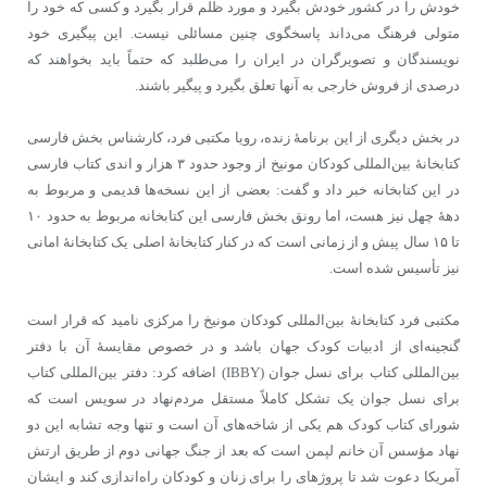
خودش را در کشور خودش بگیرد و مورد ظلم قرار بگیرد و کسی که خود را
متولی فرهنگ می‌داند پاسخگوی چنین مسائلی نیست. این پیگیری خود
نویسندگان و تصویرگران در ایران را می‌طلبد که حتماً باید بخواهند که
درصدی از فروش خارجی به آنها تعلق بگیرد و پیگیر باشند.
در بخش دیگری از این برنامۀ زنده، رویا مکتبی فرد، کارشناس بخش فارسی
کتابخانۀ بین‌المللی کودکان مونیخ از وجود حدود ۳ هزار و اندی کتاب فارسی
در این کتابخانه خبر داد و گفت: بعضی از این نسخه‌ها قدیمی و مربوط به
دهۀ چهل نیز هست، اما رونق بخش فارسی این کتابخانه مربوط به حدود ۱۰
تا ۱۵ سال پیش و از زمانی است که در کنار کتابخانۀ اصلی یک کتابخانۀ امانی
نیز تأسیس شده است.
مکتبی فرد کتابخانۀ بین‌المللی کودکان مونیخ را مرکزی نامید که قرار است
گنجینه‌ای از ادبیات کودک جهان باشد و در خصوص مقایسۀ آن با دفتر
بین‌المللی کتاب برای نسل جوان (IBBY) اضافه کرد: دفتر بین‌المللی کتاب
برای نسل جوان یک تشکل کاملاً مستقل مردم‌نهاد در سویس است که
شورای کتاب کودک هم یکی از شاخه‌های آن است و تنها وجه تشابه این دو
نهاد مؤسس آن خانم لپمن است که بعد از جنگ جهانی دوم از طریق ارتش
آمریکا دعوت شد تا پروژه‎ای را برای زنان و کودکان راه‌اندازی کند و ایشان