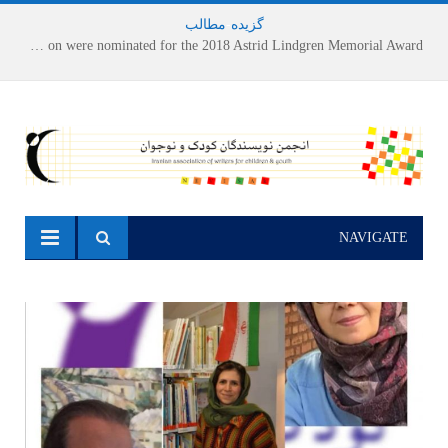
گزیده
-
مطالب
Houshang Moradi Kermani and Research Institute of Children’s Literature on were nominated for the 2018 Astrid Lindgren Memorial Award
NAVIGATE