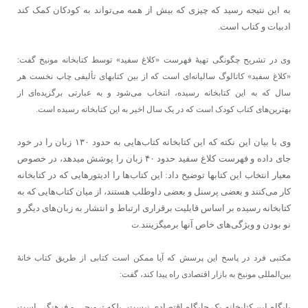
به این نتیجه رسید که چیزی که بیش از همه می‌تواند به کودکان کمک کند
ادبیات و کتاب است.
وی در تشریح چگونگی تهیۀ فهرست «کلاغ سفید» توسط کتابخانه مونیخ گفت:
«کلاغ سفید» کاتالوگ سالیانه‌ای است که از بین کتاب‎های تألیفی چاپ نخست هر
سال که به این کتابخانه رسیده، انتخاب می‌شود و به عبارتی برگزیده‌ای از
بهترین‌های کتاب کودک است که در یک سال اخیر به این کتابخانه رسیده است.
وی با بیان این نکته که این کتابخانه کتاب‌هایی به حدود ۱۳۰ زبان را در خود
جای داده و فهرست کلاغ سفید حدود ۴۰ زبان را پوشش می‎دهد، در خصوص
معیار انتخاب این کتاب‎ها توضیح داد: این کتاب‌ها را ادیتورهایی که در کتابخانه
کار می‌کنند و بعضی پرسنل و بعضی داوطلب هستند، از میان کتاب‌‎هایی که به
کتابخانه رسیده بر اساس قابلیت برقراری ارتباط و انتشار به زبان‌های دیگر و
نو بودن و ویژگی‌های خاص آنها برمی‎گزینند.
ت
مکتبی فرد در پاسخ این پرسش که آیا ممکن است کتابی از طریق کتاب خانۀ
بین‏‌المللی مونیخ به بازار اقتصادی راه پیدا کند، گفت:
پایگاه این کتابخانه یک جایگاه اقتصادی نیست، بلکه ترویجی و فرهنگی است