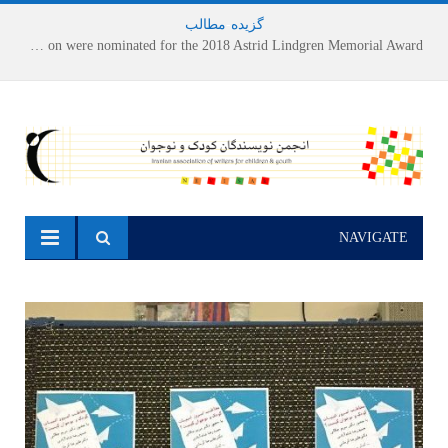
گزیده
-
مطالب
Houshang Moradi Kermani and Research Institute of Children’s Literature on were nominated for the 2018 Astrid Lindgren Memorial Award
NAVIGATE