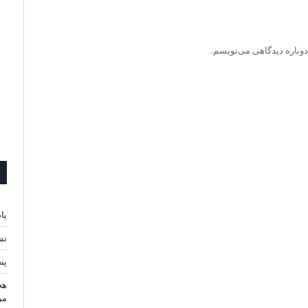
دوباره دیدگاهی می‌نویسم.
یا
نش
پن
هج
مر