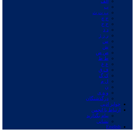
الف
ب
پ ت ث
ج چ
ح خ
د ذ
ر ز ژ
س
ش
ص ض
ط ظ
ع غ
ف ق
ک گ
ل م
ن
و ه ی
درگذشتگان
جوایز ادبی
ارتباط با انجمن
پیام بگذارید
نشانی
English