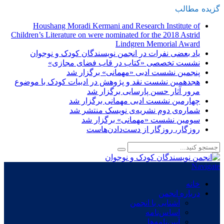
گزیده
-
مطالب
Houshang Moradi Kermani and Research Institute of
Children’s Literature on were nominated for the 2018 Astrid
Lindgren Memorial Award
یاد بعضی نفرات در انجمن نویسندگان کودک و نوجوان
نشست تخصصی «کتاب در قاب فضای مجازی»
پنجمین نشست ادبی «مهمانی» برگزار شد
هجدهمین نشست نقد و پژوهش در ادبیات کودک با موضوع
مرور آثار حسن پارسایی برگزار شد
چهارمین نشست ادبی مهمانی برگزار شد
شماره‌ی دوم نشریه‌ی نویسک منتشر شد
سومین نشست «مهمانی» برگزار شد
روزگار، روزگار از دست‌دادن‌هاست
Navigate
خانه
درباره انجمن
آشنایی با انجمن
اساس‌نامه
آیین‌نامه‌ها