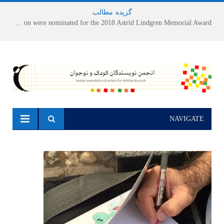
گزیده
-
مطالب
Houshang Moradi Kermani and Research Institute of Children’s Literature on were nominated for the 2018 Astrid Lindgren Memorial Award
NAVIGATE