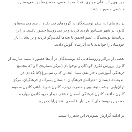
موسوی‌زاده، علی مولوی، عبدالمجید نجفی، محمدرضا یوسفی، منیره
هاشمی حضور داشتند.
در روزهای این سفر نویسندگان در گروه‌های چند نفره از چند مدرسه‌ها و
کانون‌ در شهر نیشابور بازدید کردند و در چند روستا حضور یافتند. در این
برنامه‌ها نویسندگان عضو انجمن با بچه‌ها گفت‌وگو کردند و برایشان آثار
خودشان را خواندند یا به آثارشان گوش دادند.
بعضی از مراکز و روستاهایی که نویسندگان در آن‌ها حضور داشتند عبارتند از
کانون پرورش فکری کودکان و نوجوانان (مرکز شماره‌ی ۲ و ۳)، مجتمع
فرهنگی آموزشی دخترانه‌ی سما، انجمن کتاب سیمرغ (کتابکده‌ی فر
اندیشه)، دبستان دخترانه‌ی فرهنگیان، دبستان پسرانه‌ی فرهنگیان،‌ مرکز
توان‌یابی بهشت نیشابور و حضرت زینب،‌ کانون شهید باهنر، کانون سمیه،
کانون حافظ، کانون فرهنگی آسمان هشتم،‌ دیدار خرو، کانون چهارده
معصوم و روستاهای کلیدر، بار، قاسمی، عشق‌آباد، دررود.
در ادامه گزارش تصویری این سفر را ببینید: