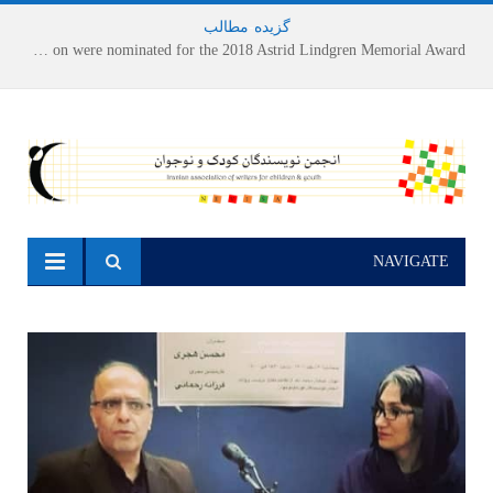
گزیده
-
مطالب
Houshang Moradi Kermani and Research Institute of Children’s Literature on were nominated for the 2018 Astrid Lindgren Memorial Award
NAVIGATE