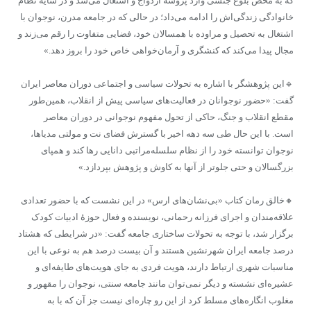
که به محض بلوغ جنسی وارد پروسه ازدواج و اشتغال می‌شد و در سایه نظام
خانوادگی زندگی‌اش را ادامه می‌داد؛ در حالی که در جامعه مدرن، نوجوان با
اشتغال به تحصیل و مراوده با همسالان خود، فضایی متفاوت را رقم می‌زند و
مجال پیدا می‌کند که کنشگری و آرمان‌خواهی خاص خود را بروز دهد.»
🔹این پژوهشگر با اشاره به تحولات سیاسی و اجتماعی دوران معاصر ایران
گفت: «حضور نوجوانان در فعالیت‌های سیاسی پیش از انقلاب، همین‌طور
مقطع انقلاب و جنگ، حاکی از تحول مفهوم نوجوانی در دوران معاصر
است. با این حال طی سه دهه اخیر با گسترش فضای نت و مولتی مدیاها،
نوجوان توانسته خود را از نظام سلسله‌مراتبی دانایی رها کند و همپای
بزرگسالان و حتی جلوتر از آنها به کاوش و پژوهش بپردازد.»
🔸خالق رمان کتاب «بی‌نشان‌های ارس» در این نشست که با حضور تعدادی
علاقه‌مندان و اجرای فرزانه رحمانی، نویسنده و فعال حوزۀ ادبیات کودک
برگزار شد، با توجه به تحولات ساختاری جامعه گفت: «در شرایطی که هشتاد
درصد جامعه ایران شهرنشین هستند و آن بیست درصد هم به نوعی با این
مناسبات شهری ارتباط دارند، هویت فردی به جای هویت‌های طایفه‌ای و
عشیره‌ای نشسته و دیگر نمی‌توان مانند جامعه سنتی، نوجوان را مقهور و
مغلوب انگاره‌های مسلط کرد‌ از این رو چاره‌ای نیست جز آن که با به