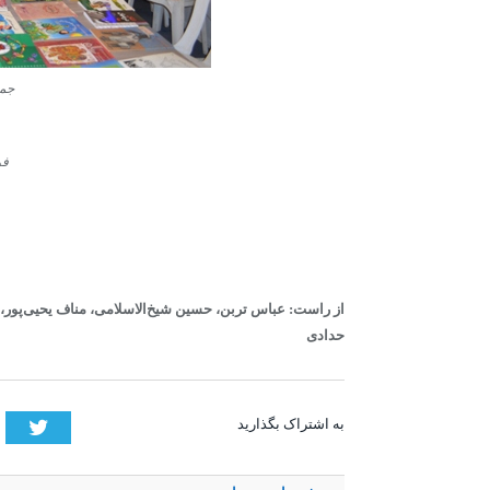
جما
فر
از راست: عباس تربن، حسین شیخ‌الاسلامی، مناف یحیی‌پور، 
حدادی
tter
به اشتراک بگذارید