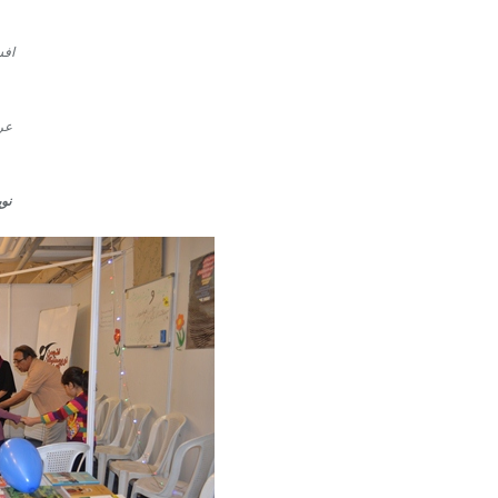
افس
عر
نو