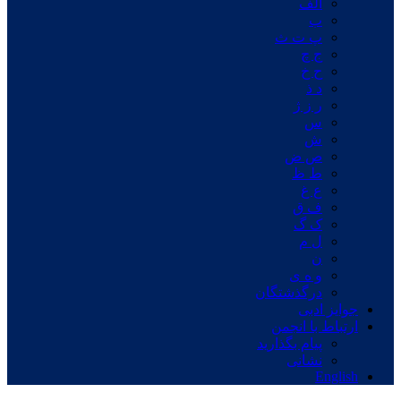
الف
ب
پ ت ث
ج چ
ح خ
د ذ
ر ز ژ
س
ش
ص ض
ط ظ
ع غ
ف ق
ک گ
ل م
ن
و ه ی
درگذشتگان
جوایز ادبی
ارتباط با انجمن
پیام بگذارید
نشانی
English