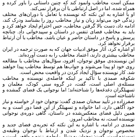
ممکن است مخاطب وانمود کند که چنین داستانی را باور کرده و
همراه شده، اما در اصل ارتباطی با آن‌ برقرار نمی‌کند.
او با اشاره به این نکته که نویسنده با تعامل با دوران‌های مختلف
زندگی خود می‌تواند زبان و نیاز مخاطب روز را بشناسد و‌درک کند،
ادامه داد، دست بالا گرفتن مخاطب، حس احترام ایجاد خواهد کرد و
باید به مخاطب فضای تنفس در داستان و سپیدخوانی داد. چنانچه
پرسش و پاسخ در داستان حاضر و عیان باشد، مخاطب با آن ارتباط
برقرار نخواهد کرد.
او اشاره کرد، آثار موفق ادبیات جهان که به صورت ترجمه در ایران
مخاطب بیشتری دارند، اعتماد مخاطب را به دست آورده‌اند.
این نویسنده‌ی موفق نوجوان، افزود، سؤال‌های مخاطب با مطالعه
روی خود او پیدا می‌شوند و جواب‌ها هم توسط مخاطب پیدا خواهند
شد. کار نویسنده سؤال ایجاد کردن در واقعیت محض است.
شکوفه صمدی با تأکید بر اینکه فاصله‌ی نویسنده و مخاطب
مسئله‌ی اصلی است، گفت، در گروه سنی کودک، معلمان و
تسهیلگران دغدغه‌ها را شناخته‌اند؛ اما نوجوانی یک فضای گمشده و
ناشناخته است.
صفرزاده در تأیید سخنان صمدی گفت: نوجوان خود از خواسته و نیاز
خود آگاهی دارد، اما خانواده و تسهیلگر از این فضا دور است و به
همین دلیل فضای منعکس‌شده در داستان، گاهی دوره‌ی نوجوانی
نویسنده است، نه مخاطب امروز.
صمدی در ادامه، با اشاره به این نکته که تجربه‌ی فضای جدید و
مخصوص نوجوان و نزدیک شدن و ارتباط با نوجوان وظیفه‌ی
نویسنده است، گفت: نوجوان به دنبال رابطه‌ی زنده و واقعی است و