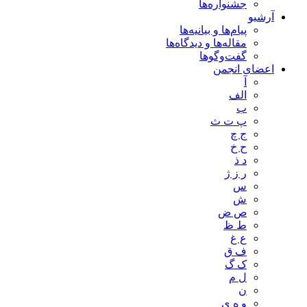
جشنواره‌ها
آرشیو
پیام‌ها و بیانیه‌ها
مقاله‌ها و دیدگاه‌ها
گفت‌وگوها
اعضای انجمن
آ
الف
ب
پ ت ث
ج چ
ح خ
د ذ
ر ز ژ
س
ش
ص ض
ط ظ
ع غ
ف ق
ک گ
ل م
ن
و ه ی