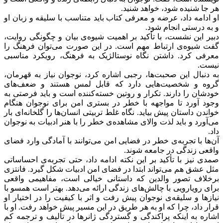
هر جا شنیده شود، خواهد شنید.
او ادامه داد، عرضه و معرفی کتاب باید متناسب با سلیقه و زبان او
و به درستی انجام شود.
دبیر این نشست، با تأکید بر اهمیت شیوه‌ی بیان و چگونگی روایت،
گفت شیوه‌ی ارتباط مهم است. در این صورت می‌توان فرهنگ را
معرفی کرد. داشتن نگاه نوستالژیک به فرهنگ، رویکرد مناسبی
نیست.
به دنبال این صحبت‌ها، رجبی اشاره کرد، نوجوان نیاز به قهرمان،
گروه و شخصیت‌هایی دارد که قابل لمس هستند و ضعف‌های
خودشان را دارند. تکرار و‌ روتین خسته‌کننده است و باید فرصتی به
وجود آورد تا مواجهه با خطر در بستری امن برای نوجوان هنگام
خواندن داستان پیش بیاید. نگاه غلط تربیتی انسان‌ها را گلخانه‌ای بار
می‌آورد و باید لذت والای مشاهده‌ی خطر را با هنر ادبیات به نوجوان
داد.
آن‌ها با تجربه‌ی خطر در فضایی امن می‌توانند با آمادگی وارد فضای
واقعی زندگی در جامعه شوند.
صمدی نیز با تأکید بر این نکته ادامه داد، حتی تجربه‌ی احساساتی
مثل عشق هم می‌تواند ابتدا در فضای امن ادبیات شکل گیرد. فانتزی
برخلاف تصور والدین که داستانی خیالی است، مفاهیمی واقعی
برای رویارویی با چالش‌های زندگی ارائه می‌دهد. بهتر است همسو با
نیازها و سلیقه‌ی نوجوان پیش رفت و اثر با کیفیت را در اختیار او
قرار داد، چرا که او به هر طریق در این مسیر پیش خواهد رفت. او با
اشاره به اینکه پراکندگی و گستردگی ژانرها در تألیف و ترجمه کم