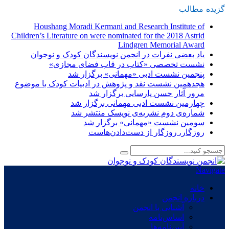
گزیده
-
مطالب
Houshang Moradi Kermani and Research Institute of
Children’s Literature on were nominated for the 2018 Astrid
Lindgren Memorial Award
یاد بعضی نفرات در انجمن نویسندگان کودک و نوجوان
نشست تخصصی «کتاب در قاب فضای مجازی»
پنجمین نشست ادبی «مهمانی» برگزار شد
هجدهمین نشست نقد و پژوهش در ادبیات کودک با موضوع
مرور آثار حسن پارسایی برگزار شد
چهارمین نشست ادبی مهمانی برگزار شد
شماره‌ی دوم نشریه‌ی نویسک منتشر شد
سومین نشست «مهمانی» برگزار شد
روزگار، روزگار از دست‌دادن‌هاست
Navigate
خانه
درباره انجمن
آشنایی با انجمن
اساس‌نامه
آیین‌نامه‌ها