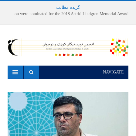
گزیده
-
مطالب
Houshang Moradi Kermani and Research Institute of Children’s Literature on were nominated for the 2018 Astrid Lindgren Memorial Award
NAVIGATE