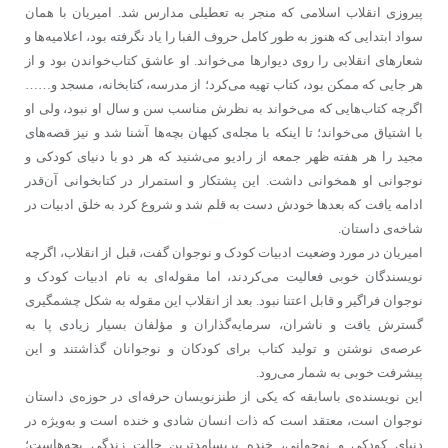
پیروزی انقلاب اسلامی که منجر به تعطیلی مدارس شد.‌ امیریان با همان
سواد ابتدایی که هنوز به طور کامل حروف الفبا را یاد نگرفته بود، اعلامیه‌ها و
شعارهای انقلابی را روی دیوارها می‌خواند. او عاشق کتاب‌خواندن بود و از
هر جایی که ممکن بود، کتاب تهیه می‌کرد؛ از مدرسه، کتابخانه، مسجد و……
اگرچه کتاب‌هایی که می‌خواند به‌ نظرش مناسب سن و سال او نبود، ولی او
با اشتیاق می‌خواند؛ تا اینکه با مجله‌ی کیهان بچه‌ها آشنا شد و نیز قصه‌های
مجید را هر هفته ظهر جمعه از رادیو می‌شنید که هر دو با دنیای کودکی و
نوجوانی او همخوانی داشت. این پشتکار و استمرار در کتابخوانی آن‌قدر
ادامه یافت که بعدها خودش دست به قلم شد و شروع کرد به خلق ادبیات در
شاخه‌ی داستان.
امیریان در مورد وضعیت ادبیات کودک و نوجوان گفت، قبل از انقلاب، اگرچه
نویسندگان خوبی فعالیت می‌کردند، اما مقوله‌ای به نام ادبیات کودک و
نوجوان فراگیر و قابل اعتنا نبود. بعد از انقلاب این مقوله به شکل چشمگیری
گسترش یافت و ناشران، سرمایه‌گذاران و مؤلفان بسیار زیادی پا به
عرصه‌ی نوشتن و تولید کتاب برای کودکان و نوجوانان گذاشتند و این
پیشرفت خوبی به شمار می‌رود.
این نویسنده‌ی باسابقه که یکی از طنزنویسان حرفه‌ای در حوزه‌ی داستان
نوجوان است، معتقد است که ذات انسان شادی و خنده است و به‌ویژه در
دنیای کودکی و نوجوانی، خنده پربسامدترین حالت زندگی بچه‌هاست؛