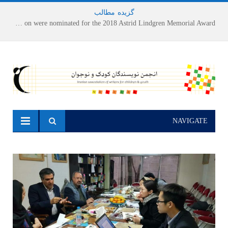
گزیده
-
مطالب
Houshang Moradi Kermani and Research Institute of Children’s Literature on were nominated for the 2018 Astrid Lindgren Memorial Award
NAVIGATE