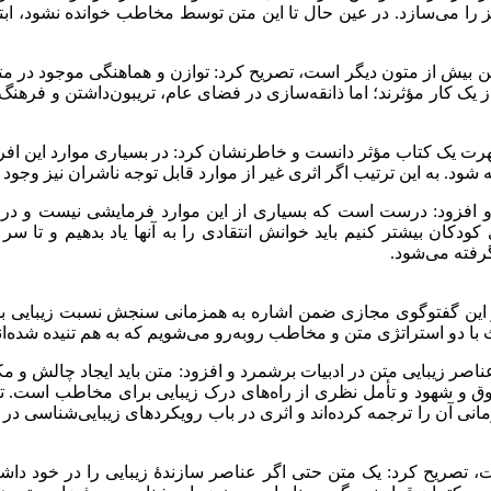
 می‌سازد. در عین حال تا این متن توسط مخاطب خوانده نشود، ابتر ا
ن بیش از متون دیگر است، تصریح کرد: توازن و هماهنگی موجود در متن
ز یک کار مؤثرند؛ اما ذانقه‌سازی در فضای عام، تریبون‌داشتن و فرهنگ
هرت یک کتاب مؤثر دانست و خاطرنشان کرد: در بسیاری موارد این افراد
 شود. به این ترتیب اگر اثری غیر از موارد قابل توجه ناشران نیز وجود 
فزود: درست است که بسیاری از این موارد فرمایشی نیست و درونی اس
کودکان بیشتر کنیم باید خوانش انتقادی را به آنها یاد بدهیم و تا سر
گرفته می‌شود.
مریم جلالی استاد دانشگاه و پژوهشگر ادبیات کودک و نوجوان نیز در این گفت‎وگوی مجازی ضمن اش
‌رو می‌شویم که به هم تنیده شده‌‎اند و جداکردن این دو مقوله موجب آسیب به حوزۀ ادبیات خواهد شد.
صر زیبایی متن در ادبیات برشمرد و افزود: متن باید ایجاد چالش و
 شهود و تأمل نظری از راه‌های درک زیبایی برای مخاطب است. تأمل
 زمانی آن را ترجمه کرده‌اند و اثری در باب رویکردهای زیبایی‌شناسی
ریح کرد: یک متن حتی اگر عناصر سازندۀ زیبایی را در خود داشته باش