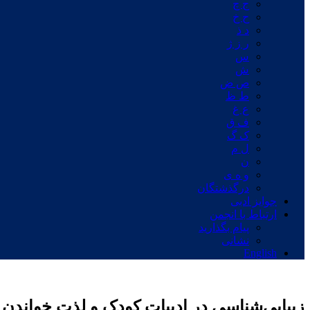
ج چ
ح خ
د ذ
ر ز ژ
س
ش
ص ض
ط ظ
ع غ
ف ق
ک گ
ل م
ن
و ه ی
درگذشتگان
جوایز ادبی
ارتباط با انجمن
پیام بگذارید
نشانی
English
زیبایی‌شناسی در ادبیات کودک و لذت خواندن