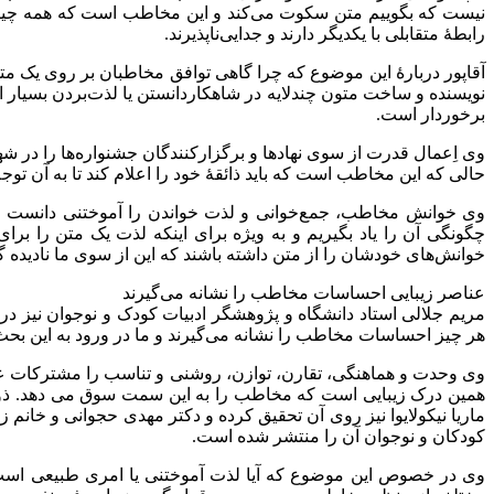
نیست که بگوییم متن سکوت می‌کند و این مخاطب است که همه چیز را
رابطۀ متقابلی با یکدیگر دارند و جدایی‌ناپذیرند.
آقاپور دربارۀ این موضوع که چرا گاهی توافق مخاطبان بر روی یک مت
نویسنده و ساخت متون چندلایه در شاهکاردانستن یا لذت‌بردن بسیار ا
برخوردار است.
وی اِعمال قدرت از سوی نهادها و برگزارکنندگان جشنواره‌ها را در ش
حالی که این مخاطب است که باید ذائقۀ خود را اعلام کند تا به آن توجه
وی خوانش مخاطب، جمع‌خوانی و لذت خواندن را آموختنی دانست و ا
چگونگی آن را یاد بگیریم و به ویژه برای اینکه لذت یک متن را برای 
خوانش‌های خودشان را از متن داشته باشند که این از سوی ما نادیده 
عناصر زیبایی احساسات مخاطب را نشانه می‌گیرند
هر چیز احساسات مخاطب را نشانه می‌گیرند و ما در ورود به این بحث با دو استراتژی متن و مخاطب روبه
وی وحدت و هماهنگی، تقارن، توازن، روشنی و تناسب را مشترکات عنا
همین درک زیبایی است که مخاطب را به این سمت سوق می دهد. ذوق و
ماریا نیکولایوا نیز روی آن تحقیق کرده و دکتر مهدی حجوانی و خانم
کودکان و نوجوان آن را منتشر شده است.
وی در خصوص این موضوع که آیا لذت آموختنی یا امری طبیعی است، تص