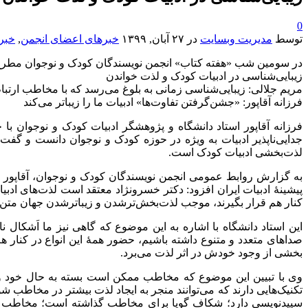
0
توسط
مدیریت وبسایت
در
۲۷ آبان, ۱۳۹۹
خبرهای اعضای انجمن
,
خبر
در سومین شب «هفته کتاب» انجمن نویسندگان کودک و نوجوان مطرح
زیبایی‌شناسی در ادبیات کودک و لذت خواندن
مریم جلالی: زیبایی‌شناسی زمانی به بلوغ می‌رسد که با مخاطب ارتباط
فرزانه آقاپور: «جشن‌گرفتن تفاوت‌ها» ادبیات ما را زیباتر می‌کند
فرزانه آقاپور استاد دانشگاه و پژوهشگر ادبیات کودک و نوجوان 
جدایی‌ناپذیر ادبیات به ویژه در حوزه کودک و نوجوان دانست و گفت:
لذت‌بخشی ادبیات کودک است.
به گزارش روابط عمومی انجمن نویسندگان کودک و نوجوان، آقاپور در
پیشینۀ ادبیات ایران افزود: دکتر خسرونژاد معتقد است لذت‌های ادب
کنار هم قرار بگیرند، موجب لذت‌بخش‌ترشدن و زیباترشدن جهان متن 
این استاد دانشگاه با اشاره به این موضوع که گاهی نیز ما اَشکال نا
صداهای متعدد و متنوع داشته باشیم، حضور همۀ این انواع در کنار
بخشی از وجود خودش در اثر لذت می‌برد.
وی با تبیین این موضوع که مخاطب ممکن است بسته به حال خود و خوا
تکنیک‌هایی دارند که می‌توانند منجر به ایجاد لذت بیشتر در مخاطب 
سپیدنویسی دارد؛ شکاف گویا برای مخاطب گذاشته است؛ مخاطب را 