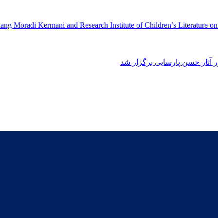
ng Moradi Kermani and Research Institute of Children’s Literature o
آثار حسن پارسایی برگزار شد