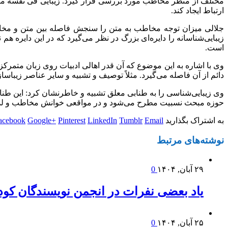
مختلف از منظر مخاطب مورد بررسی قرار ‌گیرد. زیبایی فی نفسه مورد
ارتباط ایجاد کند.
جلالی میزان توجه مخاطب به متن را سنجش فاصله بین متن و مخاط
زیبایی‌شناسانه را دایره‌ای بزرگ در نظر می‌گیرد که در این دایره هم
است.
وی با اشاره به این موضوع که آن قدر اهالی ادبیات روی زبان متمرک
دائم از آن فاصله می‌گیرد. مثلاً توصیف و تشبیه و سایر عناصر زیباس
وی زیبایی‌شناسی را به طنابی معلق تشبیه و خاطرنشان کرد: این طن
حوزه مبحث نسبیت مطرح می‌شود و در مواقعی خوانش مخاطب و لذت ت
به اشتراک بگذارید
Email
Tumblr
LinkedIn
Pinterest
Google+
acebook
نوشته‌های
مرتبط
۲۹ آبان, ۱۴۰۴
0
یاد بعضی نفرات در انجمن نویسندگان کود
۲۵ آبان, ۱۴۰۴
0