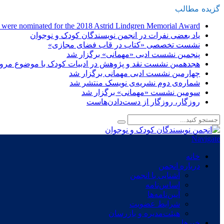
گزیده
-
مطالب
n were nominated for the 2018 Astrid Lindgren Memorial Award
یاد بعضی نفرات در انجمن نویسندگان کودک و نوجوان
نشست تخصصی «کتاب در قاب فضای مجازی»
پنجمین نشست ادبی «مهمانی» برگزار شد
هجدهمین نشست نقد و پژوهش در ادبیات کودک با موضوع مرور 
چهارمین نشست ادبی مهمانی برگزار شد
شماره‌ی دوم نشریه‌ی نویسک منتشر شد
سومین نشست «مهمانی» برگزار شد
روزگار، روزگار از دست‌دادن‌هاست
Navigate
خانه
درباره انجمن
آشنایی با انجمن
اساس‌نامه
آیین‌نامه‌ها
شرایط عضویت
هیئت‌مدیره و بازرسان
خبرها