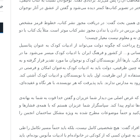
خاطب آن را پس می‌زند. برآبادی گفت: نوجوانان نسبت به کتاب تالیفی،
چه
ر در تصویر کتاب‌ها کمتر دیده می‌شود و گفتن از عشق در آثار نوجوان
ادامه‌ی همین بحث گفت: در دریافت مجوز نشر کتاب، خطوط قرمز مشخص
ش بررس در دادن یا ندادن مجوز نشر کتاب موثر است. مثلاً یک کتاب با دو
ری نه و معلوم نیست معیار چیست!
 پرداخت که چگونه دولت می‌تواند از ادبیات کودک به عنوان پتانسیل
انسانی و… از کشور و فرهنگ ایران با ادبیات کودک میسر می‌شود. ما در
گی، بارها آثار نویسندگان کودک و نوجوان ما مورد تقدیر قرار گرفته و به
 به چنین ظرفیتی، دولت باید به ادبیات کودک به‌عنوان امکان و فرصتی در
ستفاده از این ظرفیت، اول باید با نویسندگان و ادبیات کودک آشتی کند.
 به مدارس ندارند. باید پذیرفت که هر نویسنده، با هر نگاه و عقیده‌ای،
ه غرض اصلی من دیدار شما عزیزان و گفتن خدا قوت به شما به بهانه‌ی
ها تداوم پیدا کند. سپاسگزار شما عزیزان هستم که با همه‌ی فشارها و
کنید و حتماً موضوعات مطرح شده به ویژه مشکل ساختمان انجمن را
فراد گفت: هیچ شخصیتی کامل نیست، بلکه باید حتماً مسیر تکامل را طی
به عنوان کسی که از کودکی در خانواده‌ام با ادبیات مأنوس بوده‌ام، باید