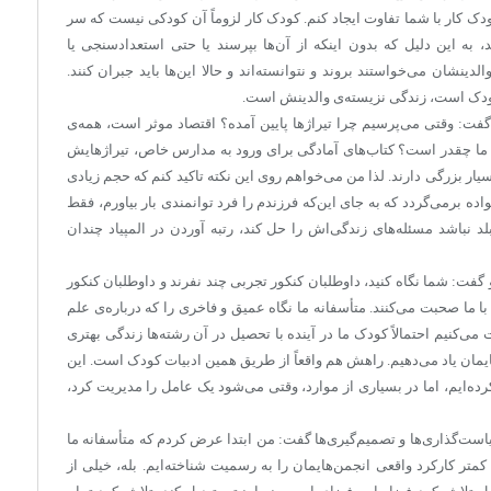
دک کار با شما تفاوت ایجاد کنم. کودک کار لزوماً آن کودکی نیست که سر
، به این دلیل که بدون اینکه از آن‌ها بپرسند یا حتی استعدادسنجی یا
ینشان می‌خواستند بروند و نتوانسته‌اند و حالا این‌ها باید جبران کنند.
ودک است، زندگی نزیسته‌ی والدینش است.
گفت: وقتی می‌پرسیم چرا تیراژها پایین آمده؟ اقتصاد موثر است، همه‌ی
ی ما چقدر است؟ کتاب‌های آمادگی برای ورود به مدارس خاص، تیراژهایش
یار بزرگی دارند. لذا من می‌خواهم روی این نکته تاکید کنم که حجم زیادی
 برمی‌گردد که به جای این‌که فرزندم را فرد توانمندی بار بیاورم، فقط
 بلد نباشد مسئله‌های زندگی‌اش را حل کند، رتبه آوردن در المپیاد چندان
گفت: شما نگاه کنید، داوطلبان کنکور تجربی چند نفرند و داوطلبان کنکور
ا ما صحبت می‌کنند. متأسفانه ما نگاه عمیق و فاخری را که درباره‌ی علم
می‌کنیم احتمالاً کودک ما در آینده‌ با تحصیل در آن رشته‌ها زندگی بهتری
یمان یاد می‌دهیم. راهش هم واقعاً از طریق همین ادبیات کودک است. این
ه‌ایم، اما در بسیاری از موارد، وقتی می‌شود یک عامل را مدیریت کرد،
‌گذاری‌ها و تصمیم‌گیری‌ها گفت: من ابتدا عرض کردم که متأسفانه ما
کمتر کارکرد واقعی انجمن‌هایمان را به رسمیت شناخته‌ایم. بله، خیلی از