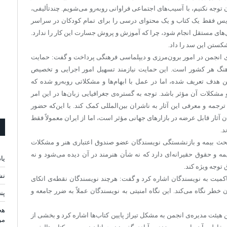
ن توجه نکنیم، با آسیب‌های اجتماعی فراوانی روبه‌رو می‌شویم. چندتألیفی،
ریس فقط یک کتاب و یک محتوای درسی را برای تمام کودکان در سراسر
ل‌های مستقل انجام شود، چرا که آموزش و پروش جسارت این کار را ندارد.
کستن این سد را داد.
ی انجمن در امور برون‌مرزی و دیپلماسی فرهنگی پرداخت و گفت: حمایت
 فرهنگ هر کشور است. این حمایت نیازمند تسهیل امور اجرایی و تخصیص
هدف تعریف شده، اما در عمل با ابهام‌ها و مشکلاتی روبه‌رو شده که
 مشکلات آن مؤثر باشد. توجه به گستره‌ی جغرافیایی زبان‌ها در این امر
جمه و معرفی این آثار به ناشران بین‌المللی کمک کند. با این‌که حضور
ن آثار قابل عرضه در بازارهای جهانی مؤثر است، اما از ایران معمولاً فقط
د.
 بحث بیمه و بازنشستگی نویسندگان عضو صندوق اعتباری هنر و مشکلات
ه و حقوق حقیرانه‌ای دارد که نه شأن هنرمند در آن دیده می‌شود و نه
یا
توجه ویژه کند.
نش
کمیت به نویسندگان اشاره کرد و گفت: هرچند نویسندگان نقطه‌ی اتکای
 خطر نگاه می‌کند. این نگاه امنیتی به نویسندگان عملاً به ضرر جامعه و
پن
هج
هیئت مدیره‌ی انجمن به مشکل تیراژ پایین کتاب‌ها اشاره کرد و بخشی از
مر