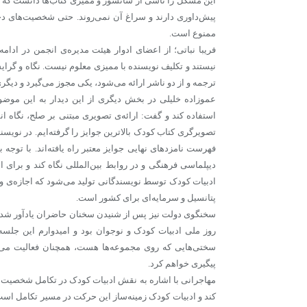
این مشکل را ناشی از سانسور و ممیزی کتاب‌ها دانست که م
پیش‌داوری دارند و سراغ آن نمی‌روند. حتی شخصیت‌های دخت
ممنوع است.
فریبا نباتی؛ از اعضای ادوار هیئت مدیره‌ی انجمن در 
نیستند و تکلیف نویسنده با ممیزی معلوم نیست. نگاه و گرای
ترجمه و از دو ناشر ارائه می‌شود، یکی مجوز می‌گیرد و دیگ
عموزاده خلیلی در بخش دیگری از این دیدار به این موضوع
استفاده کند و گفت: ارائه‌ی تصویری مبتنی بر صلح، نگاه 
تصویرگری کتاب کودک بالاترین جوایز را گرفته‌ایم. در نویسند
فهرست نامزدهای نهایی جوایز معتبر راه یافته‌اند. با توجه
دیپلماسی فرهنگی و در روابط بین‌المللی نگاه کند و برای ا
ادبیات کودک توسط نویسندگانی تولید می‌شود که اجازه‌ی ورود
پتانسیل و سرمایه‌ای برای کشور است.
سخنگوی دولت نیز پس از شنیدن سخنان حاضران یادآور شد ک
روز ملی ادبیات کودک و نوجوان بود و امیدوارم این جلسه‌
سختی‌هایی که روی مجموعه‌ها هست، همچنان فعالیت می‌
پیگیری خواهم کرد.
مهاجرانی با اشاره به نقش ادبیات کودک در تکامل شخصیت ا
کند و ادبیات کودک زمینه‌ساز این حرکت در مسیر تکامل است. 