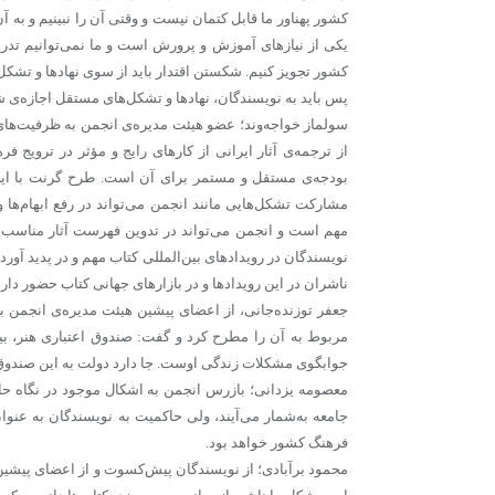
کشور پهناور ما قابل کتمان نیست و وقتی آن را نبینیم و به آ
یکی از نیازهای آموزش و پرورش است و ما نمی‌توانیم تد
کشور تجویز کنیم. شکستن اقتدار باید از سوی نهادها و تشک
پس باید به نویسندگان، نهادها و تشکل‌های مستقل اجازه‌ی ش
سولماز خواجه‌وند؛ عضو هیئت مدیره‌ی انجمن به ظرفیت‌ها
از ترجمه‌ی آثار ایرانی از کارهای رایج و مؤثر در ترویج
بودجه‌ی مستقل و مستمر برای آن است. طرح گرنت با این 
مشارکت تشکل‌هایی مانند انجمن می‌تواند در رفع ابهام‌ها و
مهم است و انجمن می‌تواند در تدوین فهرست آثار مناسب تر
نویسندگان در رویدادهای بین‌المللی کتاب مهم و در پدید آورد
ناشران در این رویدادها و در بازارهای جهانی کتاب حضور دارن
جعفر توزنده‌جانی، از اعضای پیشین هیئت مدیره‌ی انجمن
مربوط به آن را مطرح کرد و گفت: صندوق اعتباری هنر، بیم
جوابگوی مشکلات زندگی اوست. جا دارد دولت به این صندوق 
معصومه یزدانی؛ بازرس انجمن به اشکال موجود در نگاه حا
جامعه به‌شمار می‌آیند، ولی حاکمیت به نویسندگان به عنوان
فرهنگ کشور خواهد بود.
محمود برآبادی؛ از نویسندگان پیش‌کسوت و از اعضای پیشین 