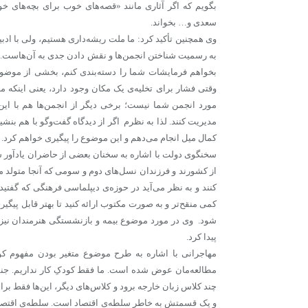
بگویم که اگر آثاری مانند «قصه‌های خوب برای بچه‌های خ
سعدی و… بخواند.
وی همچنین تأکید کرد:‌ ما ملت ریشه‌داری هستیم، ولی با اد
به رسمیت شناختن انجمن‌ها و نقش دادن جدی به آن‌هاست. ما
بخواهم فرمایشات شما را دسته‌بندی کنم، بخشی از موضو
وقتی فشار برای تخلیه‌ی یک مکان وجود دارد، یعنی اینکه ما 
مورد انجمن شما نیست؛ برخی دیگر از انجمن‌ها هم با این م
مدیریت کنند. لذا به نظرم اگر از دیدگاه گفت‌وگو با هم بنش
کمال میل انجام می‌دهم و این موضوع را پیگیری خواهم کرد.
سخنگوی دولت با اشاره به سخنان بعضی از حاضران یادآور شد:
از کشورند و فرزندان نسل‌های دوم و سومی که آنجا متولد می‌
کنند و به نظر می‌آید در حوزه‌ی دیپلماسی فرهنگی که گفت
کمی منقح‌تر و به صورت مکتوب ارائه کنید تا بهتر قابل پیگ
شود. وی در مورد موضوع بیمه و بازنشستگی هنرمندان نیز 
پیدا کرد.
مهاجرانی با اشاره به طرح موضوع متغیر بودن مفهوم ک
مطالعه‌مان عوض شده است. ما فقط کودکِ کار نداریم. جن
چند کلاس زبان خارجه برود و کلاس‌های دیگر، این‌ها فقط برای
و یک قسمتش به خاطر سلطه‌ی اقتصاد است. سلطه‌ی اقتصاد د