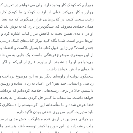
هم‌رأیم که کودک کار وجود دارد، ولی می‌خواهم در تعریف کو
چهارراه کار می‌کند. خیلی از اوقات کودکان ما کودک کارند
رغبت‌سنجی کنند، در کلاس‌هایی قرار می‌گیرند که چه بسا والد
همان جمله‌ی معروف که: سنگین‌ترین باری که به دوش یک ک
او در ادامه‌ی همین بحث به کاهش تیراژ کتاب اشاره کرد و 
این‌ها موثر است. شما نگاه کنید تیراژ کتاب‌های کمک درس
چقدر است؟ تیراژ این قبیل کتاب‌ها بسیار بالاست و اقتصاد بس
از این موضوع، موضوع فرهنگی ماست. یک جایی به منِ خانواده
می‌خواهم او را دانشمند بار بیاورم. فارغ از این‌که او اگر
‌فایده‌ای برایش نخواهد داشت.
سخنگوی دولت از زاویه‌ای دیگر نیز به این موضوع پرداخت و 
ریاضی و انسانی چند نفر؟ این‌ اعداد به زبان ساده و روشن ب
داشتیم، حالا در برخی رشته‌هایی خلاصه‌ کرده‌ایم که برداشت 
خواهد داشت. متاسفانه ما کمتر حل کردن مسئله را به بچه‌ها
فضا عوض شده و ما متأسفانه این اکوسیستم را دستکاری کرد
باید مدیریت کنیم. من روی شدنی بودن تأکید دارم.
مهاجرانی همچنین درباره‌ی عدم مشارکت بخش مدنی در سیاست
ملت ریشه‌دار، در این حوزه‌ها کمتر توسعه یافته هستیم. ما 