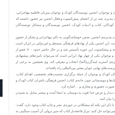
وز ملی ادبیات کودک و نوجوان، انجمن نویسندگان کودک و نوجوان میزبان فاطمه مهاجرانی،
 مدیره‌، چند تن از اعضای پیش‌کسوت و فعال انجمن نیز حضور داشتند که
کودکان، کتاب و ادبیات کودک، انجمن نویسندگان و مسائل نویسندگان
 مدیره‌ی انجمن، ضمن خوشامدگویی به دکتر مهاجرانی و تشکر از حضور
ت: این انجمن یکی از نهادهای فرهنگی مستقل و غیردولتی در ایران است
که در اواخر سال ۱۳۷۷ با تلاش جمعی از نویسندگان برجسته و پیشکسوت این حوزه تأسیس شد و در حال حاضر حدود ۷۰۰ عضو از
 نوجوان یکی از چهار نهاد ایرانی است که می‌تواند نامزدهای پیشنهادی
زه‌ی آسترید لیندگرن(آلما) انتخاب و معرفی کند. وی همچنین به برخی از
‌های نهایی جوایز معتبر بین‌المللی راه یافته‌اند.
دگان کودک و نوجوان از جمله برگزاری نشست‌های تخصصی، اهدای کتاب،
نهادها و موسساتی چون خانه‌ی کتاب، انجمن فرهنگی ناشران کتاب کودک و
ه صورت حضوری و مجازی و… اشاره کرد.
 دیدار و عرض خدا قوت به دوستان به اینجا آمده و بیشتر تمایل به شنیدن
بیان کنند.
ذکر این نکته که مشکلاتی در حوزه‌ی نشر و چاپ کتاب وجود دارد، گفت:
ی‌توانند حل کنند. تیراژ فاجعه‌بار کتاب که سیر نزولی آن آسیب سنگینی به