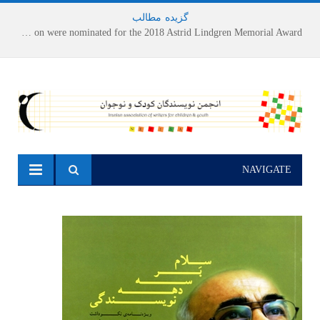
گزیده
-
مطالب
Houshang Moradi Kermani and Research Institute of Children’s Literature on were nominated for the 2018 Astrid Lindgren Memorial Award
NAVIGATE