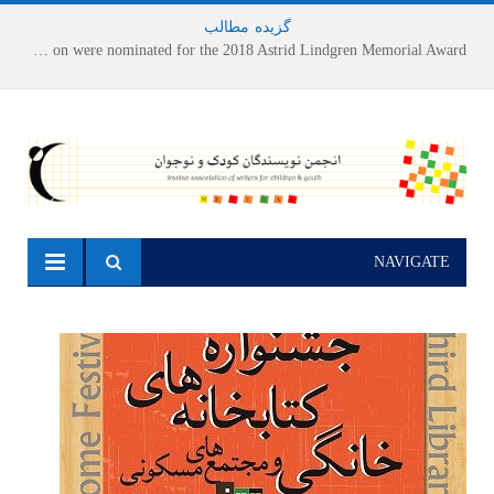
گزیده
-
مطالب
Houshang Moradi Kermani and Research Institute of Children’s Literature on were nominated for the 2018 Astrid Lindgren Memorial Award
NAVIGATE