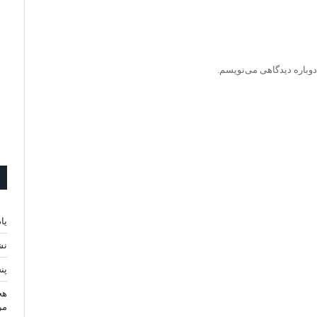
دوباره دیدگاهی می‌نویسم.
یا
نش
پن
هج
مر