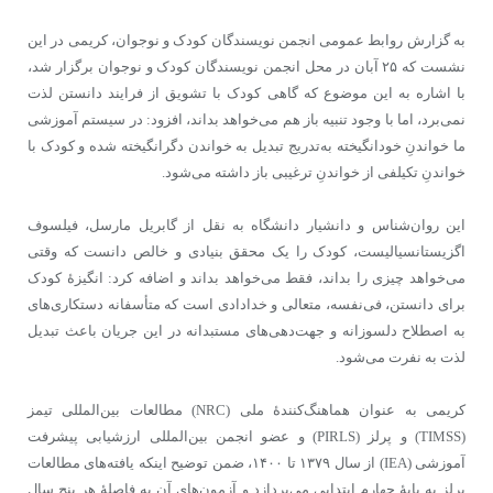
به گزارش روابط عمومی انجمن نویسندگان کودک و نوجوان، کریمی در این
نشست که ۲۵ آبان در محل انجمن نویسندگان کودک و نوجوان برگزار شد،
با اشاره به این موضوع که گاهی کودک با تشویق از فرایند دانستن لذت
نمی‌برد، اما با وجود تنبیه باز هم می‌خواهد بداند، افزود: در سیستم آموزشی
ما خواندنِ خودانگیخته به‌تدریج تبدیل به خواندن دگرانگیخته شده و کودک با
خواندنِ تکیلفی از خواندنِ ترغیبی باز داشته می‌شود.
این روان‌شناس و دانشیار دانشگاه به نقل از گابریل مارسل، فیلسوف
اگزیستانسیالیست، کودک را یک محقق بنیادی و خالص دانست که وقتی
می‌خواهد چیزی را بداند، فقط می‌خواهد بداند و اضافه کرد: انگیزۀ کودک
برای دانستن، فی‌نفسه، متعالی و خدادادی است که متأسفانه دستکاری‌های
به اصطلاح دلسوزانه و جهت‌دهی‌های مستبدانه در این جریان باعث تبدیل
لذت به نفرت می‌شود.
کریمی به عنوان هماهنگ‌کنندۀ ملی (NRC) مطالعات بین‌المللی تیمز
(TIMSS) و پرلز (PIRLS) و عضو انجمن بین‌المللی ارزشیابی پیشرفت
آموزشی (IEA) از سال ۱۳۷۹ تا ۱۴۰۰، ضمن توضیح اینکه یافته‌های مطالعات
پرلز به پایهٔ چهارم ابتدایی می‌پردازد و آزمون‌های آن به فاصلۀ هر پنج سال