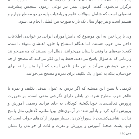
برگزار می‌شود، گفت: آزمون تیمز نیز نوعی آزمون سنجش پیشرفت
تحصیلی است که شامل سؤالات علوم و ریاضیات پایه در دو مقطع چهارم و
هشتم است و هر چهار سال یک بار به‌صورت بین‌المللی انجام می‌شود.
وی با پرداختن به این موضوع که دانش‌آموزان ایرانی در خواندن اطلاعات
داخل متن خوب هستند، اما هنگام استتناج یا خلق، ذهنشان متوقف است،
گفت: بچه‌های ما وقتی داستان می‌خوانند، دنبال این نیستند که چه می‌خوانند
و زمانی که به سؤال پاسخ می‌دهند، فقط به این فکر می‌کنند که مصحح از چه
جوابی خوشش می‌آید و این طنز تلخی است که آنها متن را نه برای
خودشان، بلکه به عنوان یک تکلیف برای نمره و مصحح می‌خوانند.
کریمی با تبیین این مسئله که اگر درس به عنوان هدف، تکلیف و نمره با
ظاهر خوب مطرح شود، در باطن دارای نگرشی منفی است، بر ضرورت
پرورش فعالیت‌های خودانگیختۀ کودکان به جای فرایند رسمی آموزش و
پرورش تأکید کرد و یادآور شد: در آزمون‌های بین‌المللی، کُدهایی مثل پاسخ
ندادن، نقاشی‌کشیدن یا سوراخ‌کردن، بسیار مهم‌تر از کدهای جواب است که
اینها پشت صحنۀ آموزش و پرورش و نفرت و لذت از خواندن را نشان
می‌دهد.