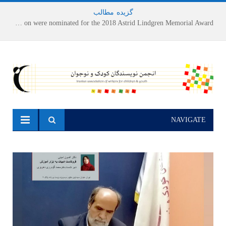
گزیده
-
مطالب
Houshang Moradi Kermani and Research Institute of Children’s Literature on were nominated for the 2018 Astrid Lindgren Memorial Award
NAVIGATE