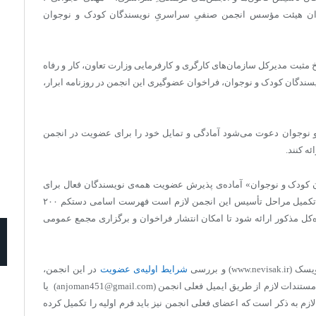
‏عنوان هیئت مؤسس انجمن صنفیِ سراسریِ نویسندگان کودک و نوجوان
خ مثبت مدیرکل سازمان‏‌های کارگری و کارفرمایی وزارت تعاون، کار و رفاه
ندگان کودک و نوجوان، فراخوان عضوگیری این انجمن در روزنامه ابرار،
و نوجوان دعوت می‌‏شود آمادگی و تمایل خود را برای عضویت در انجمن
ه کنند.
کودک و نوجوان» آماده‏‌ی پذیرش عضویت همه‌‏ی نویسندگان فعال برای
مخاطبان کودک و نوجوان در سراسر کشور می‌‏باشد. برای تکمیل مراحل تأسیس این انجمن لازم است فهرست اسامی دست‏کم ۲۰۰
کل مذکور ارائه شود تا امکان انتشار فراخوان و برگزاری مجمع عمومی
) و بررسی
شرایط اولیه‌‏ی عضویت
در این انجمن،
فرم درخواست عضویت را تکمیل و آن را همراه با مدارک و مستندات لازم از طریق ای‏میل فعلی انجمن (anjoman451@gmail.com) یا
ی انجمن (۰۹۳۸۲۸۳۴۹۱۶) ارسال کنند. لازم به ذکر است که اعضای فعلی انجمن نیز باید فرم اولیه را تکمیل کرده