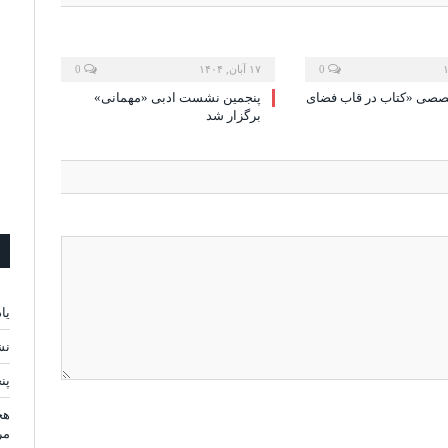
0
۱۷ آبان, ۱۴۰۴
0
ی «کتاب در قاب فضای
پنجمین نشست ادبی «مهمانی»
برگزار شد
یا
نش
پن
هج
مر