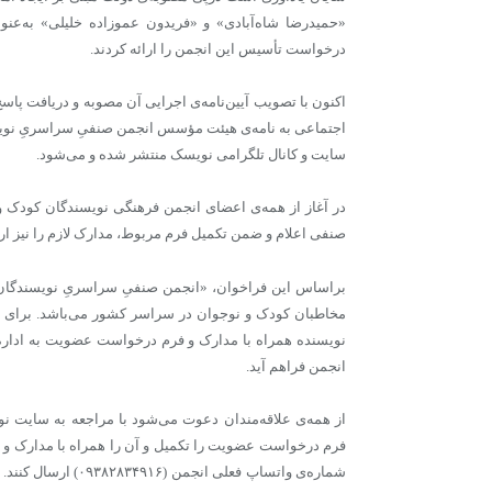
«حمیدرضا شاه‏‌آبادی»‌ و «فریدون عموزاده خلیلی» به‌
درخواست تأسیس این انجمن را ارائه کردند.
اکنون با تصویب آیین‏‌نامه‌‏ی اجرایی آن مصوبه و دریافت پاس
اجتماعی به نامه‌‏ی هیئت مؤسس انجمن صنفیِ سراسریِ نویس
سایت و کانال تلگرامی نویسک منتشر شده و می‏‌‏شود.
در آغاز از همه‌‏ی اعضای انجمن فرهنگی نویسندگان کودک 
صنفی اعلام و ضمن تکمیل فرم مربوط، مدارک لازم را نیز ارائ
براساس این فراخوان، «انجمن صنفیِ سراسریِ نویسندگان 
نویسنده همراه با مدارک و فرم درخواست عضویت به اداره‏‌
انجمن فراهم آید.
از همه‌‏ی علاقه‌‏مندان دعوت می‌‏شود با مراجعه به سایت نویسک (www.nevisak.ir
شماره‏‌ی واتس‏اپ فعل