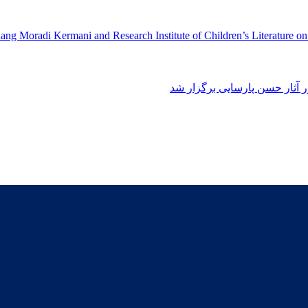
ng Moradi Kermani and Research Institute of Children’s Literature o
آثار حسن پارسایی برگزار شد