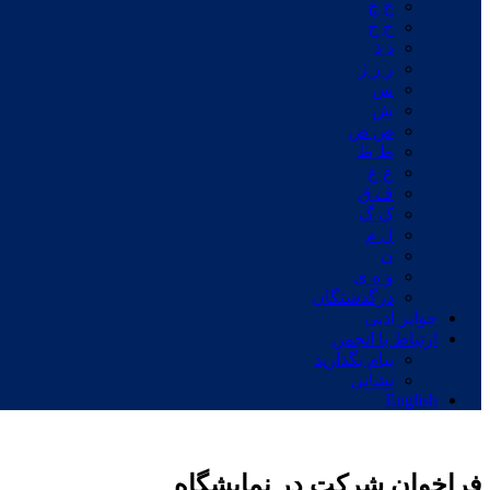
ج چ
ح خ
د ذ
ر ز ژ
س
ش
ص ض
ط ظ
ع غ
ف ق
ک گ
ل م
ن
و ه ی
درگذشتگان
جوایز ادبی
ارتباط با انجمن
پیام بگذارید
نشانی
English
فراخوان شرکت در نمایشگاه