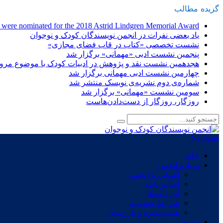
گزیده
-
مطالب
n were nominated for the 2018 Astrid Lindgren Memorial Award
یاد بعضی نفرات در انجمن نویسندگان کودک و نوجوان
نشست تخصصی «کتاب در قاب فضای مجازی»
پنجمین نشست ادبی «مهمانی» برگزار شد
هجدهمین نشست نقد و پژوهش در ادبیات کودک با موضوع مرور 
چهارمین نشست ادبی مهمانی برگزار شد
شماره‌ی دوم نشریه‌ی نویسک منتشر شد
سومین نشست «مهمانی» برگزار شد
روزگار، روزگار از دست‌دادن‌هاست
Navigate
خانه
درباره انجمن
آشنایی با انجمن
اساس‌نامه
آیین‌نامه‌ها
شرایط عضویت
هیئت‌مدیره و بازرسان
خبرها