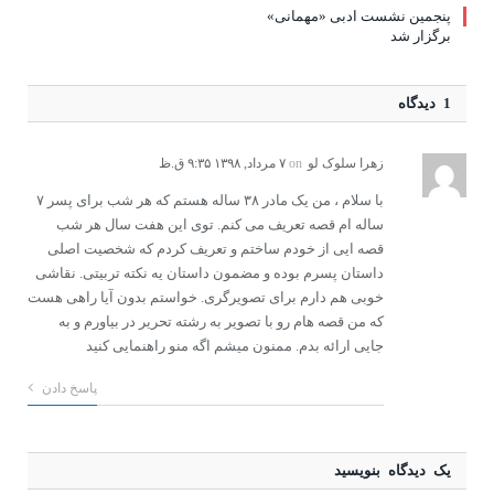
پنجمین نشست ادبی «مهمانی»
برگزار شد
1 دیدگاه
زهرا سلوک لو
on
۷ مرداد, ۱۳۹۸ ۹:۳۵ ق.ظ
با سلام ، من یک مادر ۳۸ ساله هستم که هر شب برای پسر ۷
ساله ام قصه تعریف می کنم. توی این هفت سال هر شب
قصه ایی از خودم ساختم و تعریف کردم که شخصیت اصلی
داستان پسرم بوده و مضمون داستان یه نکته تربیتی. نقاشی
خوبی هم دارم برای تصویرگری. خواستم بدون آیا راهی هست
که من قصه هام رو با تصویر به رشته تحریر در بیاورم و به
جایی ارائه بدم. ممنون میشم اگه منو راهنمایی کنید
پاسخ دادن
یک دیدگاه بنویسید