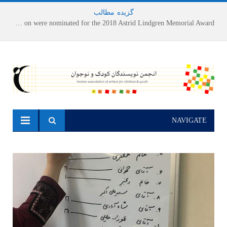
گزیده
-
مطالب
Houshang Moradi Kermani and Research Institute of Children’s Literature on were nominated for the 2018 Astrid Lindgren Memorial Award
NAVIGATE