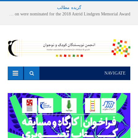
گزیده
-
مطالب
Houshang Moradi Kermani and Research Institute of Children’s Literature on were nominated for the 2018 Astrid Lindgren Memorial Award
NAVIGATE