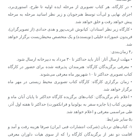
• در کارگاه، هر کتاب تصویری از مرحله ایده اولیه تا طرح، استوری‌برد،
اجرای نهایی و لی‌آت توسط هنرجویان و زیر نظر اساتید مرحله به مرحله
پیش خواهد رفت و خلق خواهد شد.
• کارگاه زیر نظر استادان: کیانوش غریب‌پور و هدی حدادی (از تصویرگران)،
فریدون عموزاده خلیلی (نویسنده) و یک متخصص محیط‌زیست برگزار خواهد
شد.
۴٫ زمان‌بندی:
• مهلت ارسال آثار: آثار باید حداکثر تا ۳۰ مرداد به دبیرخانه ارسال شود.
• معرفی برگزیدگان کارگاه: هنرمندان پذیرفته شده برای حضور در کارگاه
کتاب تصویری حداکثر تا ۱۰ شهریور ماه معرفی می‌شوند.
• زمان برگزاری کارگاه: کارگاه کتاب تصویری محیط زیستی در مهر ماه
برگزار خواهد شد.
• اعلام نام برگزیدگان: کتاب‌های برگزیده کارگاه حداکثر تا پایان آبان ماه و
بهترین کتاب (با جایزه سفر به بولونیا و فرانکفورت) حداکثر تا هفته اول آذر،
طی مراسمی معرفی و اعلام خواهد شد.
۵٫ سایر شرایط:
۱- کتاب‌های نردبان (شرکت انتشارات فنی ایران) صرفا هزینه رفت و آمد و
اقامت دو نفر از برگزیدگان کارگاه را که از سوی هیات داوران معرفی