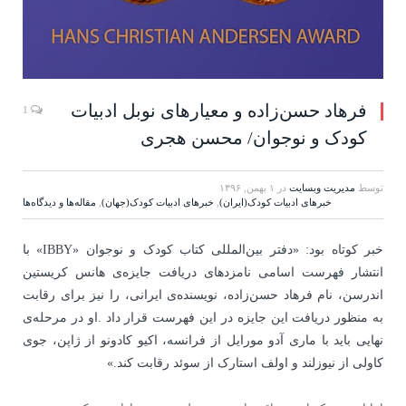
فرهاد حسن‌زاده و معیارهای نوبل ادبیات
1
کودک و نوجوان/ محسن هجری
توسط
مدیریت وبسایت
در
۱ بهمن, ۱۳۹۶
خبرهای ادبیات کودک(ایران)
,
خبرهای ادبیات کودک(جهان)
,
مقاله‌ها و دیدگاه‌ها
خبر کوتاه بود: «دفتر بین‌المللی کتاب کودک و نوجوان «IBBY» با
انتشار فهرست اسامی نامزدهای دریافت جایزه‌ی هانس کریستین
اندرسن، نام فرهاد حسن‌زاده، نویسنده‌ی ایرانی، را نیز برای رقابت
به منظور دریافت این جایزه در این فهرست قرار داد .او در مرحله‌ی
نهایی باید با ماری آدو مورایل از فرانسه، اکیو کادونو از ژاپن، جوی
کاولی از نیوزلند و اولف استارک از سوئد رقابت کند.»