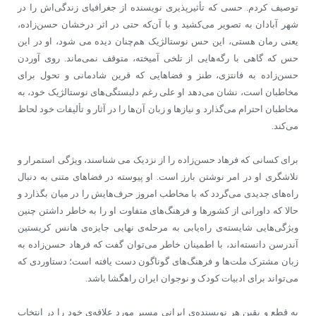
توصیف کردم. حسی که تأثیرپذیری نویسنده از جغرافیای زندگی‌اش را در
شهر آبادان به تصویر می‌کشید و با آن‌که حتی در اثر درخشان حسن‌زاده،
یعنی رمان هستی، این حس نوستالژیک هم‌چنان دیده می شود، او در این
حس که گاهی با رگه‌هایی از تلخی آمیخته، متوقف نمی‌ماند. روی آوردن
حسن‌زاده به فانتزی، طنز و فضاهایی که قرین شادمانی و تحول برای
مخاطبان است، نشان می‌دهد او علی رغم دلبستگی‌های نوستالژیک خود، به
مخاطبان احترام می‌گذارد و نیازها و زبان آن‌ها را در آثار و تألیفات خود لحاظ
می‌کند.
برای کسانی که فرهاد حسن‌زاده را از نزدیک می شناسند، ویژگی استمرار و
تلاشگری او در امر نوشتن بارز است. او پیوسته در فضاهای متنی به دنبال
راه‌های جدیدی می‌گردد که با مخاطب امروز حرف‌هایش را در میان بگذارد و
حالا که داورانی از کشورها و فرهنگ‌های متفاوت او را به خاطر داشتن چنین
ویژگی‌هایی شایسته‌ی راه‌یابی به مرحله‌ی نهایی جایزه‌ی هانس کریستین
آندرسن دانسته‌اند، با اطمینان خاطر می‌توان گفت که فرهاد حسن‌زاده به
زبان مشترک ملت‌ها و فرهنگ‌های گوناگون دست یافته است؛ دستاوردی که
می‌تواند برای ادبیات کودک و نوجوان ایران راهگشا باشد.
به قطع و یقین هر نویسنده‌ی ایرانی مسیر مورد علاقه‌ی خود را در انتخاب