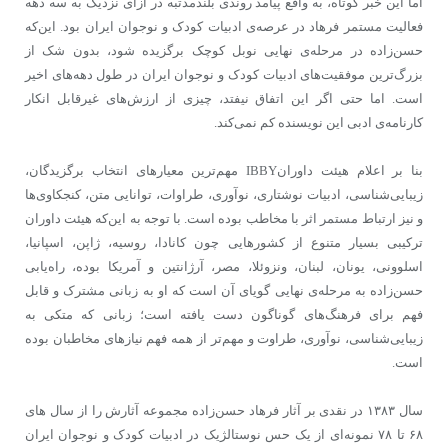
اما این خبر کوتاه، به واقع پیامد روندی بلندمدتبه در ازای نزدیک به سه دهه
فعالیت مستمر فرهاد در عرصه‌ی ادبیات کودک و نوجوان ایران بود. این‌که
حسن‌زاده در مرحله‌ی نهایی نوبل کوچک برگزیده شود، بدون شک از
بزرگ‌ترین موفقیت‌های ادبیات کودک و نوجوان ایران در طول دهه‌های اخیر
است. اما حتی اگر این اتفاق نیفتد، چیزی از ارزش‌های غیرقابل انکار
کارنامه‌ی ادبی این نویسنده کم نمی‌کند.
بنا بر اعلام هیئت داورانIBBY مهم‌ترین معیارهای انتخاب برگزیدگان،
زیبایی‌شناسی، ادبیات نوشتاری، نوآوری، طراوات، توانایی متن، کنجکاوی‌ها
و نیز ارتباط مستمر اثر با مخاطب بوده است. با توجه به این‌که هیئت داوران
ترکیبی بسیار متنوع از کشورهایی چون کانادا، روسیه، ژاپن، اسپانیا،
اسلوونی، یونان، لبنان، ونزوئلا، مصر، آرژانتین و آمریکا بوده، راه‌یابی
حسن‌زاده به مرحله‌ی نهایی گویای آن است که او به زبانی مشترک و قابل
فهم برای فرهنگ‌های گوناگون دست یافته است؛ زبانی که متکی به
زیبایی‌شناسی، نوآوری، طراوت و مهم‌تر از همه فهم نیازهای مخاطبان بوده
است.
سال ۱۳۸۳ در نقدی بر آثار فرهاد حسن‌زاده مجموعه آثارش را از سال های
۶۸ تا ۷۸ نمونه‌ای از یک حس نوستالژیک در ادبیات کودک و نوجوان ایران