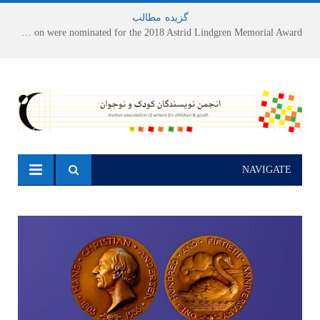
گزیده
-
مطالب
Houshang Moradi Kermani and Research Institute of Children’s Literature on were nominated for the 2018 Astrid Lindgren Memorial Award
NAVIGATE