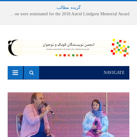
گزیده
-
مطالب
Houshang Moradi Kermani and Research Institute of Children’s Literature on were nominated for the 2018 Astrid Lindgren Memorial Award
NAVIGATE