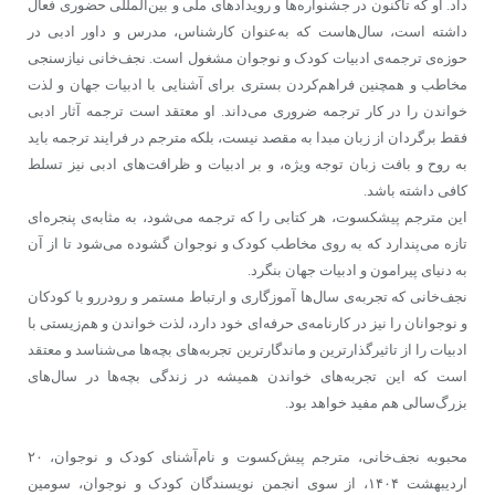
داد. او که تاکنون در جشنواره‌ها و رویدادهای ملی و بین‌المللی حضوری فعال
داشته است، سال‌هاست که به‌عنوان کارشناس،‌ مدرس و داور ادبی در
حوزه‌ی ترجمه‌ی ادبیات کودک و نوجوان مشغول است. نجف‌خانی نیازسنجی
مخاطب و همچنین فراهم‌کردن بستری برای آشنایی با ادبیات جهان و لذت
خواندن را در کار ترجمه ضروری می‌داند. او معتقد است ترجمه آثار ادبی
فقط برگردان از زبان مبدا به مقصد نیست، بلکه مترجم در فرایند ترجمه باید
به روح و بافت زبان توجه ویژه، و بر ادبیات و ظرافت‌های ادبی نیز تسلط
کافی داشته باشد.
این مترجم پیشکسوت، هر کتابی را که ترجمه می‌شود، به مثابه‌ی پنجره‌ای
تازه می‌پندارد که به روی مخاطب کودک و نوجوان گشوده می‌شود تا از آن
به دنیای پیرامون و ادبیات جهان بنگرد.
نجف‌خانی که تجربه‌ی سال‌ها آموزگاری و ارتباط مستمر و رودررو با کودکان
و نوجوانان را نیز در کارنامه‌ی حرفه‌ای خود دارد، لذت خواندن و هم‌زیستی با
ادبیات را از تاثیرگذارترین و ماندگارترین تجربه‌های بچه‌ها می‌شناسد و معتقد
است که این تجربه‌های خواندن همیشه در زندگی بچه‌ها در سال‌های
بزرگ‌سالی هم مفید خواهد بود.
محبوبه نجف‌خانی، مترجم پیش‌کسوت و نام‌آشنای کودک و نوجوان، ۲۰
اردیبهشت ۱۴۰۴، از سوی انجمن نویسندگان کودک و نوجوان، سومین