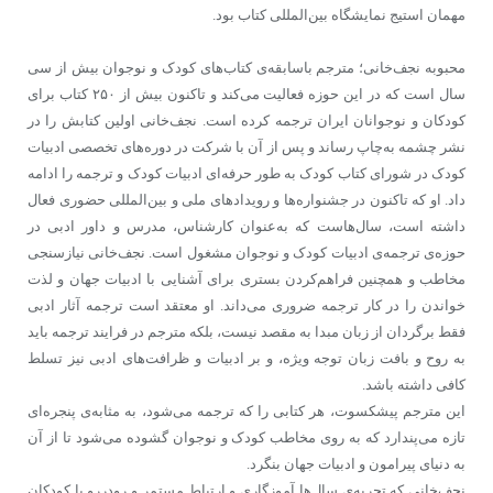
مهمان استیج نمایشگاه بین‌المللی کتاب بود.
محبوبه نجف‌خانی؛ مترجم باسابقه‌ی کتاب‌های کودک و نوجوان بیش از سی
سال است که در این حوزه فعالیت می‌کند و تاکنون بیش از ۲۵۰ کتاب برای
کودکان و نوجوانان ایران ترجمه کرده است. نجف‌خانی اولین کتابش را در
نشر چشمه به‌چاپ رساند و پس از آن با شرکت در دوره‌های تخصصی ادبیات
کودک در شورای کتاب کودک به طور حرفه‌ای ادبیات کودک و ترجمه را ادامه
داد. او که تاکنون در جشنواره‌ها و رویدادهای ملی و بین‌المللی حضوری فعال
داشته است، سال‌هاست که به‌عنوان کارشناس،‌ مدرس و داور ادبی در
حوزه‌ی ترجمه‌ی ادبیات کودک و نوجوان مشغول است. نجف‌خانی نیازسنجی
مخاطب و همچنین فراهم‌کردن بستری برای آشنایی با ادبیات جهان و لذت
خواندن را در کار ترجمه ضروری می‌داند. او معتقد است ترجمه آثار ادبی
فقط برگردان از زبان مبدا به مقصد نیست، بلکه مترجم در فرایند ترجمه باید
به روح و بافت زبان توجه ویژه، و بر ادبیات و ظرافت‌های ادبی نیز تسلط
کافی داشته باشد.
این مترجم پیشکسوت، هر کتابی را که ترجمه می‌شود، به مثابه‌ی پنجره‌ای
تازه می‌پندارد که به روی مخاطب کودک و نوجوان گشوده می‌شود تا از آن
به دنیای پیرامون و ادبیات جهان بنگرد.
نجف‌خانی که تجربه‌ی سال‌ها آموزگاری و ارتباط مستمر و رودررو با کودکان