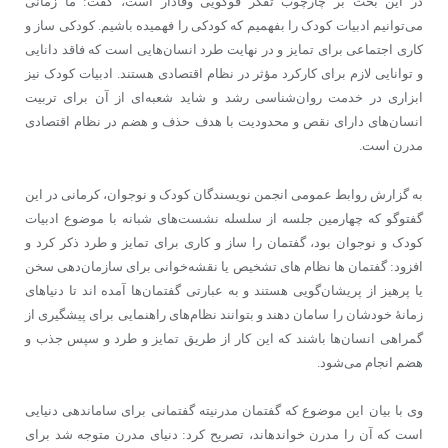
در این بحث بر چارچوب تفکر فوکویی وفادار است، گفت: ما زمانی
می‌توانیم ادبیات کودک را بفهمیم که کودکی را فهمیده باشیم. کودکی ساز و
کاری اجتماعی برای تمایز و در نهایت طرد انسان‌هایی است که فاقد دانایی
و توانایی لازم برای کارکرد مؤثر در نظام اقتصادی هستند. ادبیات کودک نیز
ابزاری در خدمت روان‌شناسی رشد و شاید شعبه‌ای از آن برای تربیت
انسان‌های دارای نقص و محدودیت با هدف حذف و هضم در نظام اقتصادی
مدرن است.
به گزارش روابط عمومی انجمن نویسندگان کودک و نوجوان، کرمانی در این
گفت‎وگو که چهارمین جلسه از سلسله نشست‌های شبانه با موضوع ادبیات
کودک و نوجوان بود، گفتمان را ساز و کاری برای تمایز و طرد ذکر کرد و
افزود: گفتمان ها نظام های تشخیص یا نقشه‌خوانی برای سازمان‌دهی سخن
یا پرهیز از پریشان‌گویی هستند و به عبارتی گفتمان‌ها آمده اند تا دنیاهای
زمانۀ خودشان را سامان دهند و بتوانند نظام‌های راهنمایی برای پیشگیری از
گمراهی انسان‌ها باشند که این کار از طریق تمایز و طرد و سپس جذب و
هضم انجام می‌شود.
وی با بیان این موضوع که گفتمان مدرنیته گفتمانی برای ساماندهی دنیایی
است که آن را مدرن خوانده‎اند، تصریح کرد: دنیای مدرن متوجه شد برای