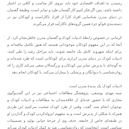
رسیدن به اهداف اقتصادی خود باید نیروی کار مناسب و کافی در اختیار
داشته باشد، پس اگر فکر کنیم کار گفتمان طرد و تمایز است، وظیفۀ گفتمان
در دنیای مدرن شناسایی افراد کارآ از افراد ناکاراست و کودکان نیز در
دسته‌بندی فوکو جزء همین گروه‌های ناکارآمد قرار می‌گیرند.
کرمانی در خصوص رابطۀ ادبیات کودک و گفتمان مدرن خاطرنشان کرد: از
آنجا که در این مفهوم کودکان موجوداتی هستند که هنوز تکامل نیافته‌اند و
برای اینکه شهروند کامل یک جامعه شوند، باید مراحل رشد را طی کنند،
ادبیات کودک در دنیای مدرن ابزاری برای کودکانی است که طرد شده‌اند و
به گونه‌ای با پذیرش تمایز بین کودکان و بزرگسالان سعی می‌کند کاری را که
روان‌شناسی با دیوانگان و پزشکی با بیماران می‌کند، با کودکان انجام دهد.
ادبیات کودک یک پدیدۀ مدرن است
سید مهدی یوسفی، پژوهشگر مطالعات اجتماعی نیز در این گفت‌وگوی
مجازی که با حضور عده‌ای از علاقه‌مندان به مطالعات و ادبیات کودک و
نوجوان انجام شد، گفت: وقتی از طرد کودک صحبت می‌کنیم این طردی
همراه با شکلی از پذیرش است و به مفهوم ایزوله‌کردن کودک و گذاردن او
در طبقه‌ای خاص از جامعه، حذف وی از چرخۀ حیاتی تولید و تصمیمات
سیاسی است. اینجاست که روان‌شناسی رشد به کمک ادبیات کودک می‌آید