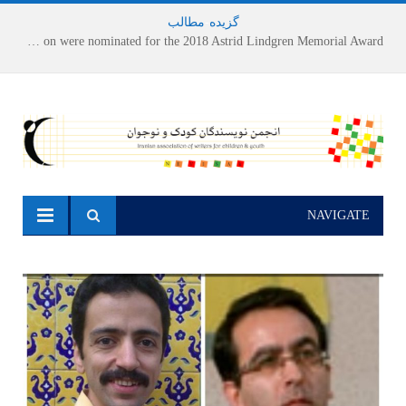
گزیده
-
مطالب
Houshang Moradi Kermani and Research Institute of Children’s Literature on were nominated for the 2018 Astrid Lindgren Memorial Award
NAVIGATE