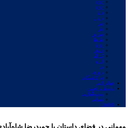
ج چ
ح خ
د ذ
ر ز ژ
س
ش
ص ض
ط ظ
ع غ
ف ق
ک گ
ل م
ن
و ه ی
درگذشتگان
جوایز ادبی
ارتباط با انجمن
پیام بگذارید
نشانی
English
مهمانی در فضای داستان با حمیدرضا شاه‌آباد