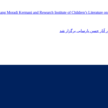
ng Moradi Kermani and Research Institute of Children’s Literature o
آثار حسن پارسایی برگزار شد