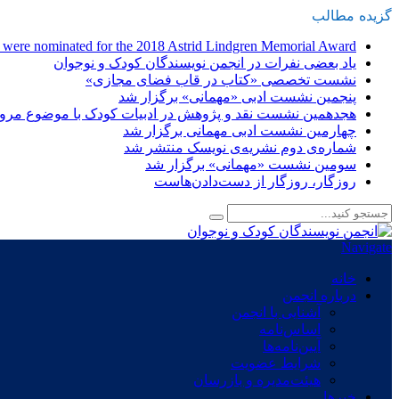
گزیده
-
مطالب
n were nominated for the 2018 Astrid Lindgren Memorial Award
یاد بعضی نفرات در انجمن نویسندگان کودک و نوجوان
نشست تخصصی «کتاب در قاب فضای مجازی»
پنجمین نشست ادبی «مهمانی» برگزار شد
هجدهمین نشست نقد و پژوهش در ادبیات کودک با موضوع مرور 
چهارمین نشست ادبی مهمانی برگزار شد
شماره‌ی دوم نشریه‌ی نویسک منتشر شد
سومین نشست «مهمانی» برگزار شد
روزگار، روزگار از دست‌دادن‌هاست
Navigate
خانه
درباره انجمن
آشنایی با انجمن
اساس‌نامه
آیین‌نامه‌ها
شرایط عضویت
هیئت‌مدیره و بازرسان
خبرها