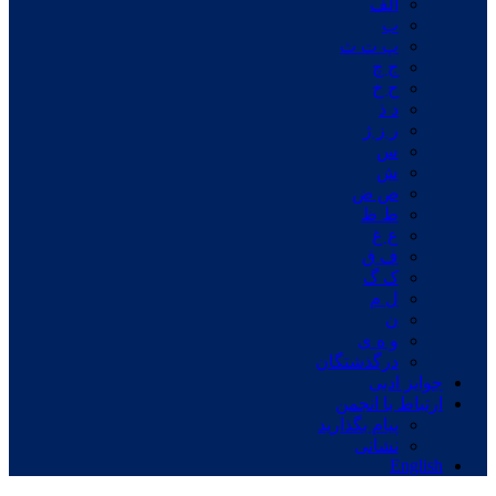
الف
ب
پ ت ث
ج چ
ح خ
د ذ
ر ز ژ
س
ش
ص ض
ط ظ
ع غ
ف ق
ک گ
ل م
ن
و ه ی
درگذشتگان
جوایز ادبی
ارتباط با انجمن
پیام بگذارید
نشانی
English