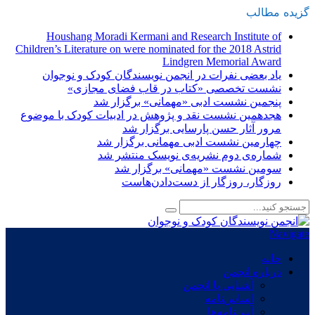
گزیده
-
مطالب
Houshang Moradi Kermani and Research Institute of
Children’s Literature on were nominated for the 2018 Astrid
Lindgren Memorial Award
یاد بعضی نفرات در انجمن نویسندگان کودک و نوجوان
نشست تخصصی «کتاب در قاب فضای مجازی»
پنجمین نشست ادبی «مهمانی» برگزار شد
هجدهمین نشست نقد و پژوهش در ادبیات کودک با موضوع
مرور آثار حسن پارسایی برگزار شد
چهارمین نشست ادبی مهمانی برگزار شد
شماره‌ی دوم نشریه‌ی نویسک منتشر شد
سومین نشست «مهمانی» برگزار شد
روزگار، روزگار از دست‌دادن‌هاست
Navigate
خانه
درباره انجمن
آشنایی با انجمن
اساس‌نامه
آیین‌نامه‌ها