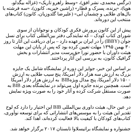
(نرگس محمدی، نشر افق)، «وسط راهرو تاریک» (غزاله بیگدلو،
هوپا)، «پرنده، پسرک و قطار» (راشین خیریه، کانون)، «سه فرشته با
بال‌های طلایی و چشمان آبی» (علیرضا گلدوزیان، کانون) کتاب‌های
منتخب این دوره‌اند
.
پیش از این کانون پرورش فکری کودکان و نوجوانان از سوی
شورای کتاب کودک – که نمایندگی دفتر بین‌المللی کتاب برای نسل
جوان
(IBBY)
را در ایران برعهده دارد – برای دریافت این آثار تا روز
۳۰ بهمن ۱۳۹۵ مهلت تعیین کرده بود که پس از پایان این مهلت
هیئت داوران با حضور نورا حق‌پرست مدیر انتشارات و بخش
گرافیک کانون، به بررسی این آثار پرداختند
.
بر اساس این خبر، جوایز این دوره از نمایشگاه شامل یک جایزه
بزرگ به ارزش سه ‌هزار دلار آمریکا، پنج سیب طلایی به ارزش
۱۵۰۰ دلار آمریکا، پنج مدال ویژه
BIB
به ارزش هزار دلار آمریکا
است. همچنین برنده جایزه اول می‌تواند در نمایشگاه بعدی
BIB
به
صورت مستقل شرکت کرده و آثار خود را به صورت ویژه نمایش
دهد
.
در عین حال، هیئت داوری بین‌المللی
BIB
این اختیار را دارد که لوح
تقدیر این هیئت را به موسس‌های انتشاراتی که برای توسعه نوآوری،
کتاب‌های کودکان با کیفیت بالا فعالیت کرده‌اند، اهدا کند
.
جشنواره و نمایشگاه براتیسلاوا تابستان ۲۰۱۷ برگزار خواهد شد
.