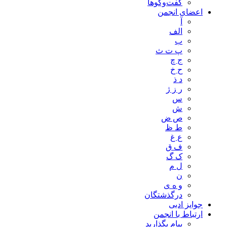
گفت‌وگوها
اعضای انجمن
آ
الف
ب
پ ت ث
ج چ
ح خ
د ذ
ر ز ژ
س
ش
ص ض
ط ظ
ع غ
ف ق
ک گ
ل م
ن
و ه ی
درگذشتگان
جوایز ادبی
ارتباط با انجمن
پیام بگذارید