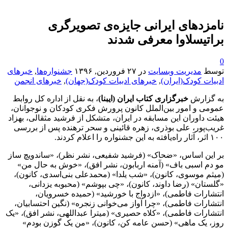
نامزدهای ایرانی جایزه‌ی تصویرگری
براتیسلاوا معرفی شدند
0
توسط
مدیریت وبسایت
در
۲۷ فروردین, ۱۳۹۶
جشنواره‌ها
,
خبرهای
ادبیات کودک(ایران)
,
خبرهای ادبیات کودک(جهان)
,
خبرهای انجمن
به گزارش
خبرگزاری کتاب ایران (ایبنا)
، به نقل از اداره کل روابط
عمومی و امور بین‌الملل کانون پرورش فکری کودکان و نوجوانان،
هیئت داوران این مسابقه در ایران، متشکل از فرشید مثقالی، بهزاد
غریب‌پور، علی بوذری، زهره قائینی و سحر ترهنده پس از بررسی
۱۰۰ اثر، آثار راه‌یافته به این جشنواره را اعلام کردند
.
بر این اساس، «ضحاک» (فرشید شفیعی، نشر نظر)، «ساندویچ ساز
مو دم اسبی باف» (آمنه اربابون، نشر افق)، «خوش به حال من»
(میثم موسوی، کانون)، «شب یلدا» (محمدعلی بنی‌اسدی، کانون)،
«گلستان» (رضا داوند، کانون)، «چی بپوشم» (محبوبه یزدانی،
انتشارات فاطمی)، «ازدواج با خورشید» (حمیده خسرویان،
انتشارات فاطمی)، «چرا آواز می‌خوانی زنجره» (نگین احتسابیان،
انتشارات فاطمی)، «کلاه حصیری» (میترا عبداللهی، نشر افق)، «یک
روز، یک ماهی» (حسن عامه کن، کانون)، «من یک گوزن بودم»