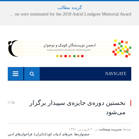
گزیده
-
مطالب
Houshang Moradi Kermani and Research Institute of Children’s Literature on were nominated for the 2018 Astrid Lindgren Memorial Award
NAVIGATE
نخستین دوره‌ی جایزه‌ی سپیدار برگزار
0
می‌شود
توسط
مدیریت وبسایت
در
۲۰ فروردین, ۱۳۹۶
جشنواره‌ها
,
خبرهای ادبیات کودک(ایران)
,
فراخوان‌هاي ادبي