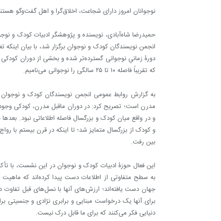
نوجوانان امروز دارای شجاعت، اخلاق‌گرا و اهل گفت‌وگو هستن
حمیدرضا شاه‌آبادی، نویسنده و پژوهشگر ادبیات کودک و ن
انجمن نویسندگان کودک و نوجوان برگزار شد، با بیان اینکه
تع
دورۀ زمانیِ نوجوانی گسترده‌تر شده و بخشی از دوران کودکی و
که تقریباً فاصله ۱۰ تا ۲۵ سالگی را نوجوانی می‌نامیم.
به گزارش روابط عمومی انجمن نویسندگان کودک و نوجوان شا
مدرن است؛ تصریح کرد: در دوران ماقبل مدرن، کودکی وجود ن
و در واقع میان کودک و بزرگسال فاصله اطلاعاتی نبود. بعدها
و کودک از بزرگسال متمایز شد؛ تا اینکه در قرن بیستم با روا
بین رفت.
این فعال حوزۀ ادبیات کودک و نوجوان در این نشست، با تأکید 
به سطح متفاوتی از اطلاعات دست پیدا کرده‌اند که ماهیت آنه
جهان دست یافته‌اند؛ ارزش‌های آنها با نسل‌های قبل تفاوت دا
برای آنها یک درخواست مبنایی و برابری نژادی و جنسیتی برا
دنیایی فکر می‌کنند که برای ما قابل درک نیست.