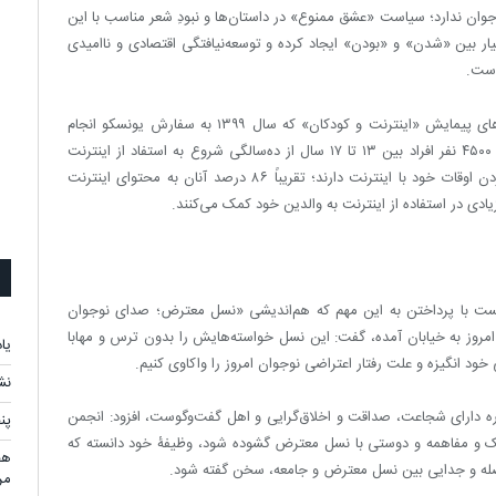
ن ندارد؛ سیاست «عشق ممنوع» در داستان‌ها و نبودِ شعر مناسب با این
یار بین «شدن» و «بودن» ایجاد کرده و توسعه‌نیافتگی اقتصادی و ناامیدی
است.
دکتر علیرضا کرمانی در این نشست ضمن پرداختن به یافته‌های پیمایش «اینترنت و کودکان» که سال ۱۳۹۹ به سفارش یونسکو انجام
شده، عنوان کرد: ۹۰ درصد جامعۀ آماری این پیمایش شامل ۴۵۰۰ نفر افراد بین ۱۳ تا ۱۷ سال از ده‌سالگی شروع به استفاد از اینترنت
کرده‌اند؛ حدود ۸۰ درصد این عده تجارب خوشی از سپری‌کردن اوقات خود با اینترنت دارند؛ تقریباً ۸۶ درصد آنان به محتوای اینترنت
شست با پرداختن به این مهم که هم‌اندیشی «نسل معترض؛ صدای نوجوان
روز به خیابان آمده، گفت: این نسل خواسته‌هایش را بدون ترس و ‌مهابا
یا
خود انگیزه و علت رفتار اعتراضی نوجوان امروز را واکاوی کنیم.
نش
اره دارای شجاعت، صداقت و اخلاق‌گرایی و اهل گفت‌وگوست، افزود: انجمن
پن
ک‌ و‌ مفاهمه و دوستی با نسل معترض گشوده شود، وظیفۀ خود دانسته که
هج
فاصله و ‌جدایی بین نسل معترض و جامعه، سخن گفته شود.
مر