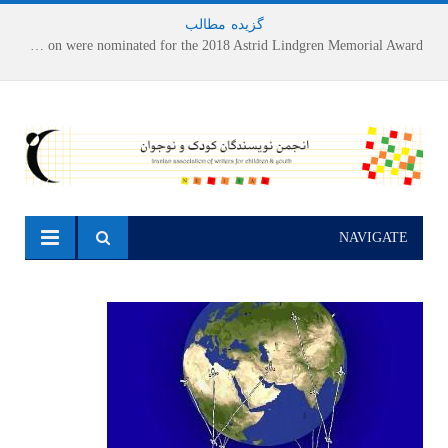
گزیده
-
مطالب
Houshang Moradi Kermani and Research Institute of Children’s Literature on were nominated for the 2018 Astrid Lindgren Memorial Award
NAVIGATE