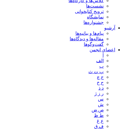
کلاس‌ها و کارگاه‌ها
نشست‌ها
ترویج کتابخوانی
نمایشگاه
جشنواره‌ها
آرشیو
پیام‌ها و بیانیه‌ها
مقاله‌ها و دیدگاه‌ها
گفت‌وگوها
اعضای انجمن
آ
الف
ب
پ ت ث
ج چ
ح خ
د ذ
ر ز ژ
س
ش
ص ض
ط ظ
ع غ
ف ق