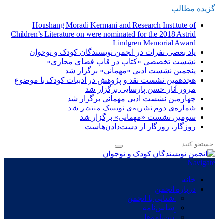
گزیده
-
مطالب
Houshang Moradi Kermani and Research Institute of
Children’s Literature on were nominated for the 2018 Astrid
Lindgren Memorial Award
یاد بعضی نفرات در انجمن نویسندگان کودک و نوجوان
نشست تخصصی «کتاب در قاب فضای مجازی»
پنجمین نشست ادبی «مهمانی» برگزار شد
هجدهمین نشست نقد و پژوهش در ادبیات کودک با موضوع
مرور آثار حسن پارسایی برگزار شد
چهارمین نشست ادبی مهمانی برگزار شد
شماره‌ی دوم نشریه‌ی نویسک منتشر شد
سومین نشست «مهمانی» برگزار شد
روزگار، روزگار از دست‌دادن‌هاست
Navigate
خانه
درباره انجمن
آشنایی با انجمن
اساس‌نامه
آیین‌نامه‌ها