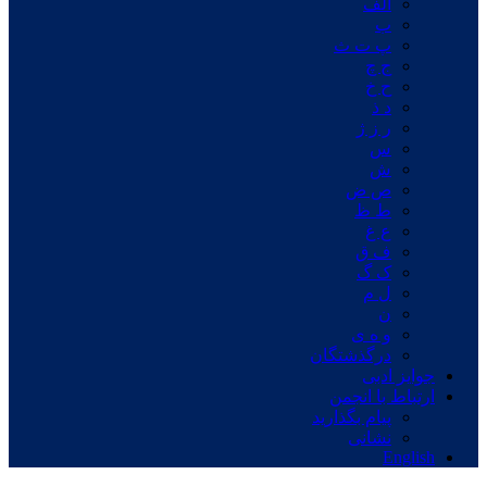
الف
ب
پ ت ث
ج چ
ح خ
د ذ
ر ز ژ
س
ش
ص ض
ط ظ
ع غ
ف ق
ک گ
ل م
ن
و ه ی
درگذشتگان
جوایز ادبی
ارتباط با انجمن
پیام بگذارید
نشانی
English