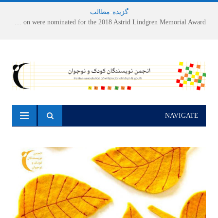
گزیده
-
مطالب
Houshang Moradi Kermani and Research Institute of Children’s Literature on were nominated for the 2018 Astrid Lindgren Memorial Award
NAVIGATE