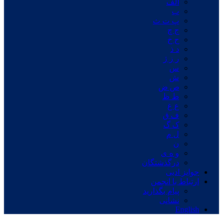
الف
ب
پ ت ث
ج چ
ح خ
د ذ
ر ز ژ
س
ش
ص ض
ط ظ
ع غ
ف ق
ک گ
ل م
ن
و ه ی
درگذشتگان
جوایز ادبی
ارتباط با انجمن
پیام بگذارید
نشانی
English