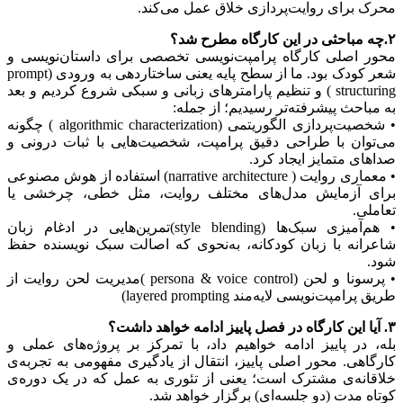
محرک برای روایت‌پردازی خلاق عمل می‌کند.
۲.چه مباحثی در این کارگاه مطرح شد؟
محور اصلی کارگاه پرامپت‌نویسی تخصصی برای داستان‌نویسی و
شعر کودک بود. ما از سطح پایه یعنی ساختاردهی به ورودی (prompt
structuring ) و تنظیم پارامترهای زبانی و سبکی شروع کردیم و بعد
به مباحث پیشرفته‌تر رسیدیم؛ از جمله:
• شخصیت‌پردازی الگوریتمی (algorithmic characterization ) چگونه
می‌توان با طراحی دقیق پرامپت، شخصیت‌هایی با ثبات درونی و
صداهای متمایز ایجاد کرد.
• معماری روایت ( narrative architecture) استفاده از هوش مصنوعی
برای آزمایش مدل‌های مختلف روایت، مثل خطی، چرخشی یا
تعاملی.
• هم‌آمیزی سبک‌ها (style blending)تمرین‌هایی در ادغام زبان
شاعرانه با زبان کودکانه، به‌نحوی که اصالت سبک نویسنده حفظ
شود.
• پرسونا و لحن (persona & voice control )مدیریت لحن روایت از
طریق پرامپت‌نویسی لایه‌مند layered prompting)
۳. آیا این کارگاه در فصل پاییز ادامه خواهد داشت؟
بله، در پاییز ادامه خواهیم داد، با تمرکز بر پروژه‌های عملی و
کارگاهی. محور اصلی پاییز، انتقال از یادگیری مفهومی به تجربه‌ی
خلاقانه‌ی مشترک است؛ یعنی از تئوری به عمل که در یک دوره‌ی
کوتاه مدت (دو جلسه‌ای) برگزار خواهد شد.