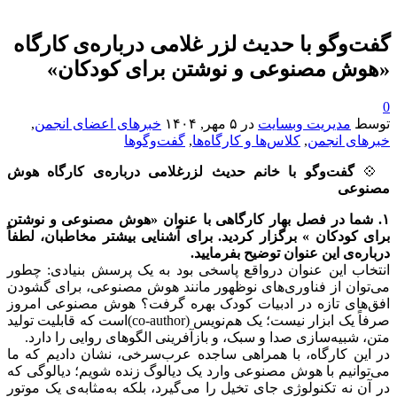
گفت‌وگو با حدیث لزر غلامی درباره‌ی کارگاه
«هوش مصنوعی و نوشتن برای کودکان»
0
توسط
مدیریت وبسایت
در
۵ مهر, ۱۴۰۴
خبرهای اعضای انجمن
,
خبرهای انجمن
,
کلاس‌ها و کارگاه‌ها
,
گفت‌وگوها
💠
گفت‌و‌گو با خانم حدیث لزرغلامی درباره‌ی کارگاه هوش
مصنوعی
۱. شما در فصل بهار کارگاهی با عنوان «هوش مصنوعی و نوشتن
برای کودکان » برگزار کردید. برای آشنایی بیشتر مخاطبان، لطفاً
درباره‌ی این عنوان توضیح بفرمایید.
انتخاب این عنوان درواقع پاسخی بود به یک پرسش بنیادی: چطور
می‌توان از فناوری‌های نوظهور مانند هوش مصنوعی، برای گشودن
افق‌های تازه در ادبیات کودک بهره گرفت؟ هوش مصنوعی امروز
صرفاً یک ابزار نیست؛ یک هم‌نویس (co-author)است که قابلیت تولید
متن، شبیه‌سازی صدا و سبک، و بازآفرینی الگوهای روایی را دارد.
در این کارگاه، با همراهی ساجده عرب‌سرخی، نشان دادیم که ما
می‌توانیم با هوش مصنوعی وارد یک دیالوگ زنده شویم؛ دیالوگی که
در آن نه تکنولوژی جای تخیل را می‌گیرد، بلکه به‌مثابه‌ی یک موتور