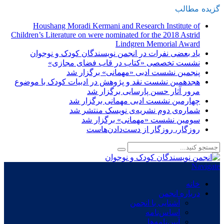
گزیده
-
مطالب
Houshang Moradi Kermani and Research Institute of
Children’s Literature on were nominated for the 2018 Astrid
Lindgren Memorial Award
یاد بعضی نفرات در انجمن نویسندگان کودک و نوجوان
نشست تخصصی «کتاب در قاب فضای مجازی»
پنجمین نشست ادبی «مهمانی» برگزار شد
هجدهمین نشست نقد و پژوهش در ادبیات کودک با موضوع
مرور آثار حسن پارسایی برگزار شد
چهارمین نشست ادبی مهمانی برگزار شد
شماره‌ی دوم نشریه‌ی نویسک منتشر شد
سومین نشست «مهمانی» برگزار شد
روزگار، روزگار از دست‌دادن‌هاست
Navigate
خانه
درباره انجمن
آشنایی با انجمن
اساس‌نامه
آیین‌نامه‌ها