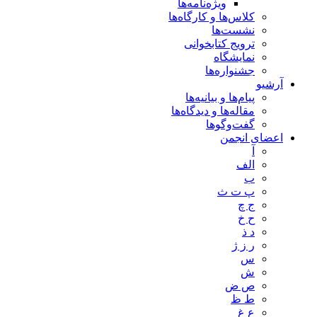
ویژه‌نامه‌ها
کلاس‌ها و کارگاه‌ها
نشست‌ها
ترویج کتابخوانی
نمایشگاه
جشنواره‌ها
آرشیو
پیام‌ها و بیانیه‌ها
مقاله‌ها و دیدگاه‌ها
گفت‌وگوها
اعضای انجمن
آ
الف
ب
پ ت ث
ج چ
ح خ
د ذ
ر ز ژ
س
ش
ص ض
ط ظ
ع غ