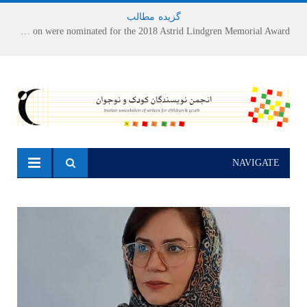
گزیده
-
مطالب
Houshang Moradi Kermani and Research Institute of Children’s Literature on were nominated for the 2018 Astrid Lindgren Memorial Award
NAVIGATE