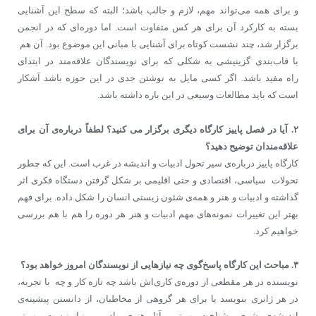
و برای همه می‌تواند مهم، لازم و جالب باشد؛ البته که سطح این آشنایی
بسته به کارکرد آن برای هر کس متفاوت است. اما دوره‌ای که در انجمن
برگزار شد، چند نشست کوتاه برای آشنایی با مبانی این موضوع بود. آن هم
با قاب‌بندی گزینیشی به شکلی که برای نویسندگان علاقه‌مند در ابتدای
راه مفید باشد. اگر کسی مایل به نوشتن جدی در این حوزه باشد آشکار
است که باید مطالعات وسیعی در این باره داشته باشد.
۲. آیا در فصل پاییز کارگاه دیگری برگزار می کنید؟ لطفاً درباره‌ی آن برای
علاقه‌مندان توضیح دهید؟
کارگاه پاییز درباره‌ی سیر تحول ادبیات و اندیشه در غرب است. این که چطور
تحولات سیاسی، اقتصادی و حتی اقلیمی بر شکل گرفتن دستگاه فکری اثر
گذاشته و ادبیات و هنر و همه‌ی شئون زیستی انسان را شکل داده. برای فهم
بهتر این تغییرات نمونه‌های مهم ادبیات و هنر هر دوره را هم با هم بررسی
خواهیم کرد.
۳. مباحث این کارگاه پاسخ‌گوی چه نیازهایی از نویسندگان امروز خواهد بود؟
نویسنده در هر مقطعی از دوره‌ی کاری‌اش باشد چه تازه کار و چه با تجربه،
در هر ژانری بنویسد یا برای هر گروهی از مخاطبان، از دانستن پیشینه‌ی
اندیشه‌ی بشری و شناخت مهم‌ترین آثار هنری و ادبی بی‌نیاز نیست. مهم‌تر