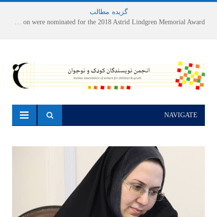
گزیده
-
مطالب
Houshang Moradi Kermani and Research Institute of Children’s Literature on were nominated for the 2018 Astrid Lindgren Memorial Award
NAVIGATE