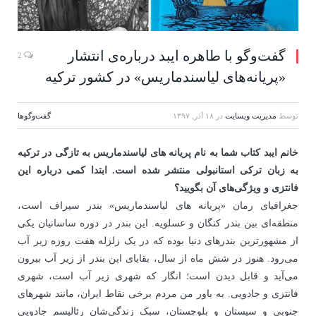
گفت‌وگو با طاهره ایبد درباره‌ی انتشار
2
«پریانه‌های لیاسندماریس» در کشور ترکیه
توسط
مدیریت وبسایت
در
۱۸ آذر, ۱۳۹۷
گفت‌وگوها
خانم ایبد کتاب شما به نام پریانه های لیاسندماریس به تازگی در ترکیه
به زبان ترکی استانبولی منتشر شده است. ابتدا کمی درباره این
فانتزی و ویژگی‌های آن بگویید؟
جغرافیای رمان «پریانه های لیاسندماریس» بندر سیراف است،
منطقه‌ای بین بندر کنگان و عسلویه. این بندر در دوره ساسانیان یکی
از مشهورترین بندرهای دنیا بوده که در یک زلزله هفت روزه زیر آب
می‌رود. هنوز در شش ماه از سال، بقایای این بندر از زیر آب بیرون
می‌آید و قابل دیدن است؛ انگار که شهری زیر آب است، شهری
فانتزی و جادویی. به باور من مردم برخی نقاط ایران، مانند شهرهای
جنوبی و سیستان و بلوچستان، سبک زندگی‌شان رئالیسم جادویی