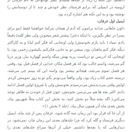
ارومیه در ایمیلی که برایم فرستاد، نظر خودش و چند تا از دوستانش را
نوشته بود و به این نکته هم اشاره کرده بود.
ایمیل اول عرفان:
«اون جاهایی جذابه برامون که آدم از هیجان بترکه( خواهشا فقط اینو برای
پسرا در نظر نگیرین، با اینکه دخترا بیشتر شعر میخونن ولی نظر کلیه) دقیقاً
یادم نمیاد ( باید بازم بخونمش) ولی اونجایی که فکر کنم لیانا و به کاراکتر
دیگه، فکر کنم ماهبان بود، میفتن تو یه جایی، فکرکنم یکیشون زخمی بود، یا
اونجایی که ادریس تو دریاست پریه بهش میگه واسم گهواره بیار، وزیر دریا
گم می‌شه، واسم جالب بود که هر فصل مکان جدایی از فصل قبل بود، وقتی
هر فصل تموم می‌شد، هیجانم بیشتر بود واسه این که ببینم چی می‌شه،
درسته حجم کتاب زیاد بود، ولی واقعاً می‌تونم بگم تو یه روز تمومش کردم.
اولش وقتی می‌دیدمش می‌ترسیدم بخونمش ولی با شروع اولین فصل ادامه
دادم. اکثر بچه ها هم می‌ترسن بخوننش، چون قبل از خوندن به ظاهر توجه
می‌کنن.( اگه بشه مثلاً دو بخش کنید، یه بخش این کتاب مثلاً شهریور بیاد،
بخش بعدی ماه آذر همون سال بیاد، {جلد ۲ بخش ۱}»
از آن جا که قرار بود این رمان سه گانه شود، عرفان پس از چند ماه، ایمیل
دیگری فرستاد و گله کرد که چرا جلدهای بعدی این رمان چاپ نمی‌شود. در
دیدارهایی که با بچه‌ها داشتم، خیلی از آن‌ها سراغ جلدهای بعدی را