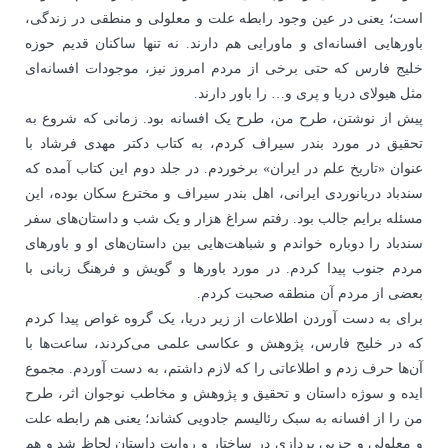
است؛ یعنی در عین وجود رابطه علت و معلولی و منطقی در زندگی،
باورهایی افسانه‌ای و ماورایی هم دارند. نه تنها ساکنان قدیم حوزه
خلیج فارس که حتی برخی از مردم امروز نیز، موجودات افسانه‌ای
مثل هیولای دریا و پری و… را باور دارند.
پیش از نوشتن، طرح من، طرح یک افسانه بود. زمانی که شروع به
تحقیق در مورد بندر سیراف کردم، به کتاب دکتر مهدی فرشاد با
عنوان «تاریخ علم در ایران» برخوردم. در جلد دوم این کتاب آمده که
سندباد دریانوردی ایرانی، اهل بندر سیراف و مخترع سکان بوده، این
مسئله برایم جالب بود. رفتم سراغ هزار و یک شب و داستان‌های سفر
سندباد را دوباره خواندم و شباهت‌هایی بین داستان‌های او و باورهای
مردم جنوب پیدا کردم. در مورد باورها و گویش و فرهنگ زبانی با
بعضی از مردم آن منطقه صحبت کردم.
برای به دست آوردن اطلاعات از زیر دریا، یک گروه غواص پیدا کردم
که در خلیج فارس، پژوهش و عکاسی علمی می‌کردند، ساعت‌ها با
آن‌ها حرف زدم و اطلاعاتی را که لازم داشتم، به دست آوردم. مجموع
ایده و سوژه داستان و تحقیق و پژوهش و مخاطب نوجوان اثر، طرح
من را از افسانه به سبک رئالیسم جادویی کشاند؛ یعنی هم رابطه علت
و معلولی و جزیی پردازی در ساختار و روایت داستان لحاظ شد و هم