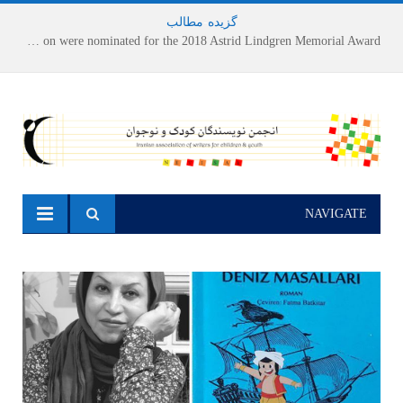
گزیده
-
مطالب
Houshang Moradi Kermani and Research Institute of Children’s Literature on were nominated for the 2018 Astrid Lindgren Memorial Award
NAVIGATE