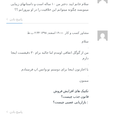
سلام خانم ایبد .دختر من ۱۰ ساله است و داستانهای زیبایی
مینویسد چگونه میتوانم این خلاقیت را در او بپرورانم.؟؟
پاسخ دادن
مشاور کسب و کار
on
۱۹ اسفند, ۱۳۹۸ ۲:۳۴ ب.ظ
سلام
.
من از گوگل اتفاقی اومدم اما جالبه برام ۳۰ دقیقست اینجا
دارم
.
با اجازتون اینجا برای دوستم تو واتس اپ فرستادم
.
ممنون
تکنیک های افزایش فروش
قانون جذب چیست؟
|
بازاریابی عصبی چیست؟
پاسخ دادن