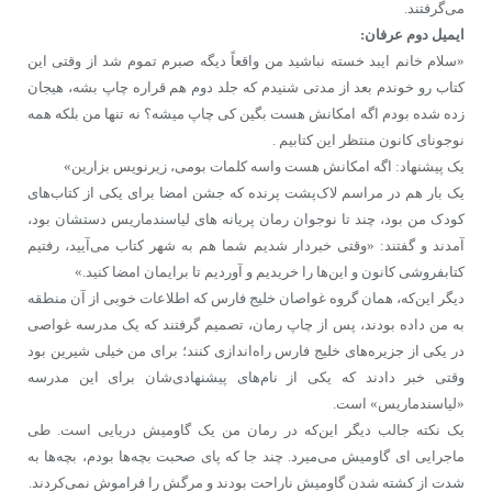
می‌گرفتند.
ایمیل دوم عرفان:
«سلام خانم ایبد خسته نباشید من واقعاً دیگه صبرم تموم شد از وقتی این
کتاب رو خوندم بعد از مدتی شنیدم که جلد دوم هم قراره چاپ بشه، هیجان
زده شده بودم اگه امکانش هست بگین کی چاپ میشه؟ نه تنها من بلکه همه
نوجونای کانون منتظر این کتابیم .
یک پیشنهاد: اگه امکانش هست واسه کلمات بومی، زیرنویس بزارین»
یک بار هم در مراسم لاک‌پشت پرنده که جشن امضا برای یکی از کتاب‌های
کودک من بود، چند تا نوجوان رمان پریانه‌ های لیاسندماریس دستشان بود،
آمدند و گفتند: «وقتی خبردار شدیم شما هم به شهر کتاب می‌آیید، رفتیم
کتابفروشی کانون و این‌ها را خریدیم و آوردیم تا برایمان امضا کنید.»
دیگر این‌که، همان گروه غواصان خلیج فارس که اطلاعات خوبی از آن منطقه
به من داده بودند، پس از چاپ رمان، تصمیم گرفتند که یک مدرسه غواصی
در یکی از جزیره‌های خلیج فارس راه‌اندازی کنند؛ برای من خیلی شیرین بود
وقتی خبر دادند که یکی از نام‌های پیشنهادی‌شان برای این مدرسه
«لیاسندماریس» است.
یک نکته جالب دیگر این‌که در رمان من یک گاومیش دریایی است. طی
ماجرایی ای گاومیش می‌میرد. چند جا که پای صحبت بچه‌ها بودم، بچه‌ها به
شدت از کشته شدن گاومیش ناراحت بودند و مرگش را فراموش نمی‌کردند.