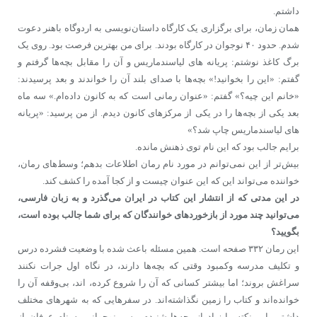
داشتم.
همان زمان، برای برگزاری یک کارگاه داستان‌نویسی به اردوگاه باهنر دعوت
شدم. حدود ۴۰ نوجوان در کارگاه بودند. برای من بهترین فرصت بود. روی یک
برگ کاغذ نوشتم: پریانه های لیاسندماریس و آن را مقابل بچه‌ها گرفتم و
گفتم: «این را بخوانید!» بچه‌ها با صدای بلند آن را خواندند و بعد پرسیدند:
«خانم این چیه؟» گفتم: «عنوان رمانی است که به کانون داده‌ام.» سه ماه
بعد یکی از بچه‌ها را در یکی از مرکزهای کانون دیدم. از من پرسید: «پریانه
های لیاسندماریس چاپ شد؟»
برایم جالب بود که این نام توی ذهنش مانده.
بیش‌تر از این نمی‌توانم در مورد نام رمان اطلاعات بدهم؛ وسط‌های رمان،
خواننده می‌تواند این که این عنوان چیست و از کجا آمده را کشف کند.
در این مدتی که از انتشار این کتاب در ایران می‌گذرد و به زبان فارسی،
می‌توانید چند مورد از بازخوردهای خوانندگان که برای شما جالب بوده است،
بگویید؟
این رمان ۳۳۲ صفحه است. همین مسئله باعث شده با وضعیت فشرده درس
و تکلیف مدرسه وکمبود وقتی که بچه‌ها دارند، در نگاه اول جرات نکنند
سراغش بروند؛ اما بیشتر کسانی که آن را شروع کرده، اند، بی‌وقفه آن را
خوانده‌اند و کتاب را زمین نگذاشته‌اند. در سفرهایی که به شهرهای مختلف
داشتم، این نکته را زیاد از بچه‌ها شنیدم. پسر نوجوانی به نام عرفان از