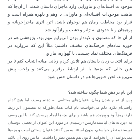
موجودات افسانه‌ای و ماورایی وارد ماجرای داستان شدند. از آن‌جا که
ماهیت موجودات افسانه‌ای و ماورایی با وهم و دلهره همراه است و
قرار بود مخاطب رمان هم نوجوان باشد، اثر، اثری ماجراجویانه و
پرهیجان و تا حدودی به ژانر وحشت و رازآلود شد.
از آن جا که مضمون و لایه‌دار بودن اثربرایم مهم بود، پژوهشی هم در
حوزه نمادهای فرهنگ‌های مختلف داشتم؛ مثلاً این که مروارید در
فرهنگ‌های مختلف نماد چیست، یا گهواره، مار و..
برای انتخاب زبان داستان هم تلاش کردم زبانی میانه انتخاب کنم تا در
عین حالی که بچه‌ها با اثر ارتباط برقرار می‌کنند و راحت پیش
می‌روند، لحن جنوبی‌ها هم در داستان حس شود.
این نام در ذهن شما چگونه ساخته شد؟
پس از تمام شدن رمان، عنوان‌های مختلفی به ذهنم رسید، اما هیچ کدام
راضی‌ام نکرد. دلم می‌خواست نام کتاب همان‌طورکه به مضمون اثر ربط
دارد، رمزآلود و پیچیده هم باشد و برای بچه‌ها ایجاد پرسش کند. با این وصف
به «پریانه های لیاسندماریس» رسیدم. در مورد این عنوان از بعضی دوستان
نویسنده نظر خواستم، بدون استثنا به من گفتند عنوان سختی است و بچه‌ها
نمی‌توانند آن را بخوانند. کانون هم همین نظر را داشت. اما من روی آن تاکید