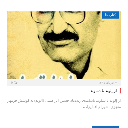
کتاب ها
۷ خرداد, ۱۳۹۱
0
از اِلوند تا دماوند
از اِلوند تا دماوند یادنامه‌ی زنده‌یاد حسین ابراهیمی (الوند) به کوشش فرمهر
منجزی- شهرام اقبال‌زاده…