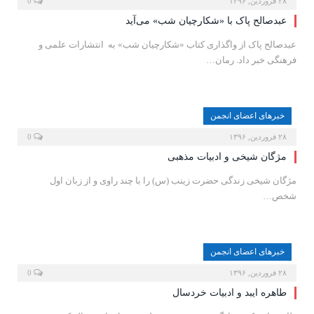
۲۸ فروردین, ۱۳۹۶
0
عبدصالح پاک با «شکارچیان شب» می‌آید
عبدصالح پاک از واگذاری کتاب «شکارچیان شب» به انتشارات علمی و
فرهنگی خبر داد. رمان…
خبرهای اعضای انجمن
۲۸ فروردین, ۱۳۹۶
0
مژگان شیخی و ادبیات مذهبى
مژگان شیخی زندگی حضرت زینب (س) را با چند راوی و از زبان اول
شخص…
خبرهای اعضای انجمن
۲۸ فروردین, ۱۳۹۶
0
طاهره‌ ایبد و ادبیات خردسال