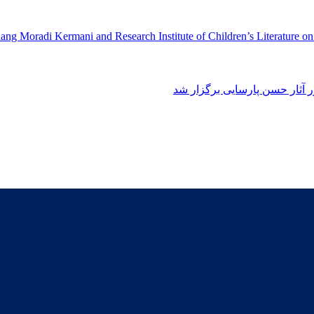
ng Moradi Kermani and Research Institute of Children’s Literature o
آثار حسن پارسایی برگزار شد