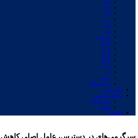
ج چ
ح خ
د ذ
ر ز ژ
س
ش
ص ض
ط ظ
ع غ
ف ق
ک گ
ل م
ن
و ه ی
درگذشتگان
جوایز ادبی
ارتباط با انجمن
پیام بگذارید
نشانی
English
سرگرمی‌های در دسترس، عامل اصلی کاهش 