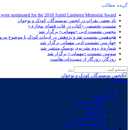
گزیده
-
مطالب
n were nominated for the 2018 Astrid Lindgren Memorial Award
یاد بعضی نفرات در انجمن نویسندگان کودک و نوجوان
نشست تخصصی «کتاب در قاب فضای مجازی»
پنجمین نشست ادبی «مهمانی» برگزار شد
هجدهمین نشست نقد و پژوهش در ادبیات کودک با موضوع مرور 
چهارمین نشست ادبی مهمانی برگزار شد
شماره‌ی دوم نشریه‌ی نویسک منتشر شد
سومین نشست «مهمانی» برگزار شد
روزگار، روزگار از دست‌دادن‌هاست
Navigate
خانه
درباره انجمن
آشنایی با انجمن
اساس‌نامه
آیین‌نامه‌ها
شرایط عضویت
هیئت‌مدیره و بازرسان
خبرها