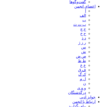
گفت‌وگوها
اعضای انجمن
آ
الف
ب
پ ت ث
ج چ
ح خ
د ذ
ر ز ژ
س
ش
ص ض
ط ظ
ع غ
ف ق
ک گ
ل م
ن
و ه ی
درگذشتگان
جوایز ادبی
ارتباط با انجمن
پیام بگذارید