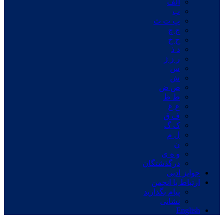
الف
ب
پ ت ث
ج چ
ح خ
د ذ
ر ز ژ
س
ش
ص ض
ط ظ
ع غ
ف ق
ک گ
ل م
ن
و ه ی
درگذشتگان
جوایز ادبی
ارتباط با انجمن
پیام بگذارید
نشانی
English