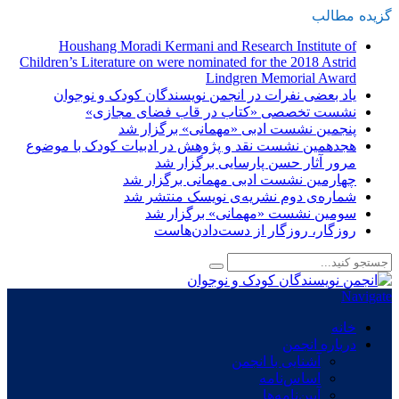
گزیده
-
مطالب
Houshang Moradi Kermani and Research Institute of
Children’s Literature on were nominated for the 2018 Astrid
Lindgren Memorial Award
یاد بعضی نفرات در انجمن نویسندگان کودک و نوجوان
نشست تخصصی «کتاب در قاب فضای مجازی»
پنجمین نشست ادبی «مهمانی» برگزار شد
هجدهمین نشست نقد و پژوهش در ادبیات کودک با موضوع
مرور آثار حسن پارسایی برگزار شد
چهارمین نشست ادبی مهمانی برگزار شد
شماره‌ی دوم نشریه‌ی نویسک منتشر شد
سومین نشست «مهمانی» برگزار شد
روزگار، روزگار از دست‌دادن‌هاست
Navigate
خانه
درباره انجمن
آشنایی با انجمن
اساس‌نامه
آیین‌نامه‌ها