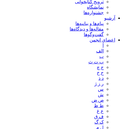
ترویج کتابخوانی
نمایشگاه
جشنواره‌ها
آرشیو
پیام‌ها و بیانیه‌ها
مقاله‌ها و دیدگاه‌ها
گفت‌وگوها
اعضای انجمن
آ
الف
ب
پ ت ث
ج چ
ح خ
د ذ
ر ز ژ
س
ش
ص ض
ط ظ
ع غ
ف ق
ک گ
ل م