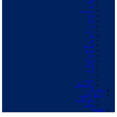
الف
ب
پ ت ث
ج چ
ح خ
د ذ
ر ز ژ
س
ش
ص ض
ط ظ
ع غ
ف ق
ک گ
ل م
ن
و ه ی
درگذشتگان
جوایز ادبی
ارتباط با انجمن
پیام بگذارید
نشانی
English