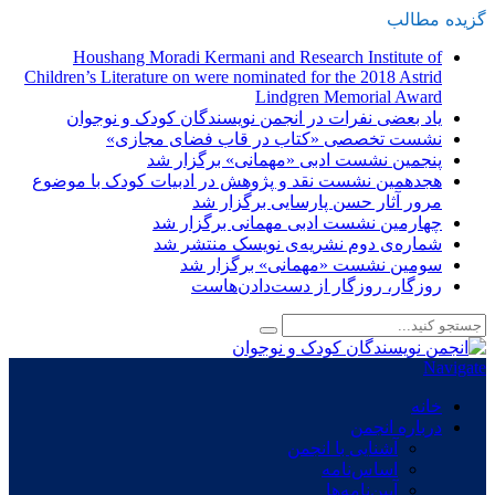
گزیده
-
مطالب
Houshang Moradi Kermani and Research Institute of
Children’s Literature on were nominated for the 2018 Astrid
Lindgren Memorial Award
یاد بعضی نفرات در انجمن نویسندگان کودک و نوجوان
نشست تخصصی «کتاب در قاب فضای مجازی»
پنجمین نشست ادبی «مهمانی» برگزار شد
هجدهمین نشست نقد و پژوهش در ادبیات کودک با موضوع
مرور آثار حسن پارسایی برگزار شد
چهارمین نشست ادبی مهمانی برگزار شد
شماره‌ی دوم نشریه‌ی نویسک منتشر شد
سومین نشست «مهمانی» برگزار شد
روزگار، روزگار از دست‌دادن‌هاست
Navigate
خانه
درباره انجمن
آشنایی با انجمن
اساس‌نامه
آیین‌نامه‌ها