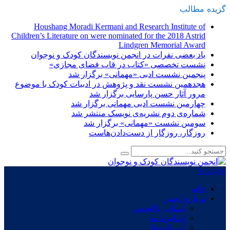
گزیده
-
مطالب
Houshang Moradi Kermani and Research Institute of
Children’s Literature on were nominated for the 2018 Astrid
Lindgren Memorial Award
یاد بعضی نفرات در انجمن نویسندگان کودک و نوجوان
نشست تخصصی «کتاب در قاب فضای مجازی»
پنجمین نشست ادبی «مهمانی» برگزار شد
هجدهمین نشست نقد و پژوهش در ادبیات کودک با موضوع
مرور آثار حسن پارسایی برگزار شد
چهارمین نشست ادبی مهمانی برگزار شد
شماره‌ی دوم نشریه‌ی نویسک منتشر شد
سومین نشست «مهمانی» برگزار شد
روزگار، روزگار از دست‌دادن‌هاست
Navigate
خانه
درباره انجمن
آشنایی با انجمن
اساس‌نامه
آیین‌نامه‌ها