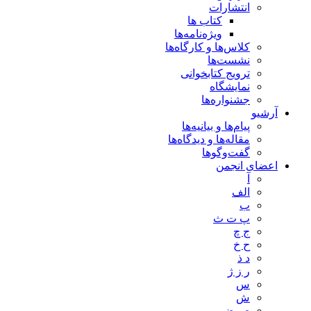
انتشارات
کتاب ها
ویژه‌نامه‌ها
کلاس‌ها و کارگاه‌ها
نشست‌ها
ترویج کتابخوانی
نمایشگاه
جشنواره‌ها
آرشیو
پیام‌ها و بیانیه‌ها
مقاله‌ها و دیدگاه‌ها
گفت‌وگوها
اعضای انجمن
آ
الف
ب
پ ت ث
ج چ
ح خ
د ذ
ر ز ژ
س
ش
ص ض