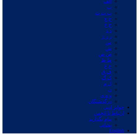
الف
ب
پ ت ث
ج چ
ح خ
د ذ
ر ز ژ
س
ش
ص ض
ط ظ
ع غ
ف ق
ک گ
ل م
ن
و ه ی
درگذشتگان
جوایز ادبی
ارتباط با انجمن
پیام بگذارید
نشانی
English