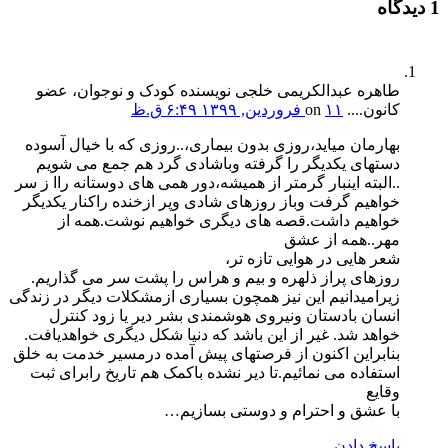
1 دیدگاه
طاهره عبدالکریمی خلجی نویسنده کودک و نوجوان، عضو
کانون....
on
۱۱ فروردین, ۱۳۹۹ ۶:۴۹ ق.ظ
بهارمان میاید،روزی بدون بیماری،..روزی که با خیال آسوده
دستهای یکدیگر را گرفته وباشادی گرد هم جمع می شویم
..البته اینبار گرمتر از همیشه،دور همی های دوستانه راا ز سر
خواهیم گرفت وباز روزهای شادی وپر ازخنده راکنار یکدیگر
خواهیم داشت.قصه های دیگری خواهیم نوشت.همه از
مهر..همه از عشق
شعر هایی در هوایی تازه تر،
روزهای پراز ذلهره و بیم و هراس را پشت سر می گذاریم.
زیرامیدانیم این نیز همچون بسیاری ازمشکلات دیگر در زندگی
انسان بادستان ونیروی هوشمندی بشر دیر یا زود کنترل
خواهد شد. غیر از این باشد که دنیا شکل دیگری خواهدیافت.
بنابراین اکنون از فرصتهای پیش آمده درمسیر خدمت به خلق
استفاده می نمائیم.تا دیر نشده باکمک هم تاریخ رابرای ثبت
وقایع
با عشق و احترام و دوستی بسازیم…
پاسخ دادن