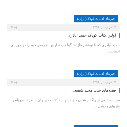
خبرهای ادبیات کودک(ایران)
۲۷ فروردین, ۱۳۹۶
0
اولین کتاب کودک حمید اباذرى
حمید اباذری که با نوشتن «اژدها گولم زد» اولین تجربه‌ى خود را در حوزه‌ى
ادبیات…
خبرهای ادبیات کودک(ایران)
۲۷ فروردین, ۱۳۹۶
0
قصه‌هاى شب مجید شفیعى
مجید شفیعی از واگذار شدن حق نشر سه کتاب «پهلوان سالار»، «روباه و
غازهای وحشی»…