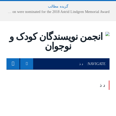
گزیده
-
مطالب
Houshang Moradi Kermani and Research Institute of Children’s Literature on were nominated for the 2018 Astrid Lindgren Memorial Award
NAVIGATE:
د ذ
د ذ