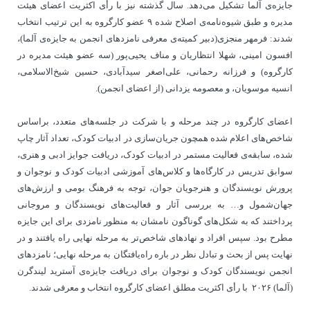
جایزه‌ی آلما تشکیل می‌دهد. سال گذشته نیز با رأی اکثریت اعضای هیئت
مدیره و طبق شیوه‌نامه‌ی اصلاح شده ۹ عضو کارگروه به این ترتیب انتخاب
شدند: فرمهر منجزی(دبیر کمیته‌ی معرفی نامزدهای انجمن به جایزه‌ی آلما)،
افسون امینی، شهلا انتظاریان و مناف یحیی‌پور (سه عضو هیئت مدیره در
کارگروه) و فرزانه رحمانی، علی‌اصغر سیدآبادی، حسین شیخ‌الاسلامی،
انسیه موسویان، و معصومه یزدانی (از اعضای انجمن).
اعضای کارگروه در چند مرحله و با شرکت در جلسه‌های متعدد، براساس
شاخص‌های اعلام شده همچون جریان‌سازی در ادبیات کودک، تعداد آثار چاپ
شده، سابقه‌ی فعالیت مستمر در ادبیات کودک، دریافت جوایز ادبی و هنری،
سوابق تدریس در کارگاه‌ها و کلاس‌های آموزشی ادبیات کودک و نوجوان و
پرورش نویسندگان و هنرجویان جوان، توجه به فرهنگ بومی و ارزش‌های
جهان‌شمول و… به بررسی آثار و فعالیت‏‌های نویسندگان و مروجانی
‌‏پرداختند که به شکل‌های گوناگون نامشان به منظور نامزدی برای این جایزه
مطرح بود. سپس افراد و نهادهای شاخص‌‏تر به مرحله نهایی راه ‌‏یافتند و در
نهایت پس از بحث و تبادل نظر در باره راه‌‏یافتگان به مرحله نهایی؛ نامزدهای
انجمن نویسندگان کودک و نوجوان برای دریافت جایزه‌ی آسترید لیندگرن
(آلما) ۲۰۲۶ با رأی اکثریت مطلق اعضای کارگروه انتخاب و معرفی شدند.