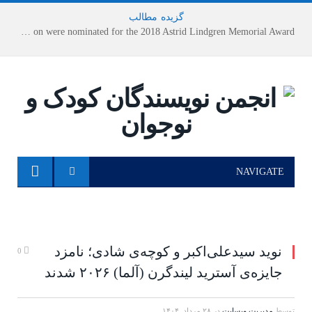
گزیده
-
مطالب
Houshang Moradi Kermani and Research Institute of Children’s Literature on were nominated for the 2018 Astrid Lindgren Memorial Award
NAVIGATE
نوید سیدعلی‌اکبر و کوچه‌ی شادی؛ نامزد
0
جایزه‌ی آسترید لیندگرن (آلما) ۲۰۲۶ شدند
توسط
مدیریت وبسایت
در
۲۸ مرداد, ۱۴۰۴