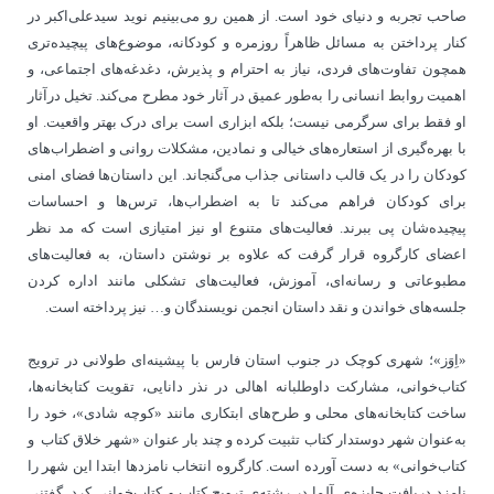
صاحب تجربه و دنیای خود است. از همین رو می‌بینیم نوید سیدعلی‌اکبر در
کنار پرداختن به مسائل ظاهراً روزمره و کودکانه، موضوع‌های پیچیده‌تری
همچون تفاوت‌های فردی، نیاز به احترام و پذیرش، دغدغه‌های اجتماعی، و
اهمیت روابط انسانی را به‌طور عمیق در آثار خود مطرح می‌کند. تخیل درآثار
او فقط برای سرگرمی نیست؛ بلکه ابزاری است برای درک بهتر واقعیت. او
با بهره‌گیری از استعاره‌های خیالی و نمادین، مشکلات روانی و اضطراب‌های
کودکان را در یک قالب داستانی جذاب می‌گنجاند. این داستان‌ها فضای امنی
برای کودکان فراهم می‌کند تا به اضطراب‌ها، ترس‌ها و احساسات
پیچیده‌شان پی ببرند. فعالیت‌های متنوع او نیز امتیازی است که مد نظر
اعضای کارگروه قرار گرفت که علاوه بر نوشتن داستان، به فعالیت‌های
مطبوعاتی و رسانه‌ای، آموزش، فعالیت‌های تشکلی مانند اداره کردن
جلسه‌های خواندن و نقد داستان انجمن نویسندگان و… نیز پرداخته است.
«اِوَز»؛ شهری کوچک در جنوب استان فارس با پیشینه‌ای طولانی در ترویج
کتاب‌خوانی، مشارکت داوطلبانه اهالی در نذر دانایی، تقویت کتابخانه‌ها،
ساخت کتابخانه‌های محلی و طرح‌های ابتکاری مانند «کوچه شادی»، خود را
به‌عنوان شهر دوستدار کتاب تثبیت کرده و چند بار عنوان «شهر خلاق کتاب و
کتاب‌خوانی» به دست آورده است. کارگروه انتخاب نامزدها ابتدا این شهر را
نامزد دریافت جایزه‌ی آلما در رشته‌ی ترویج کتاب و کتاب‌خوانی کرد. گفتنی