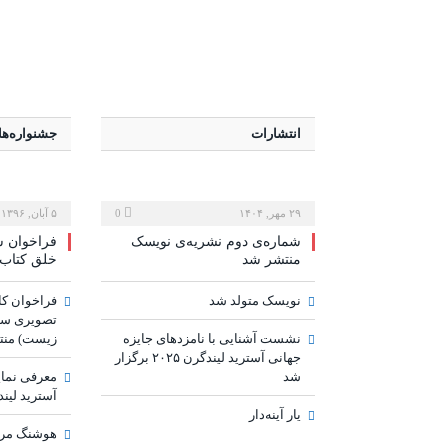
انتشارات
جشنواره‌ها
۲۹ مهر, ۱۴۰۴
0
۵ آبان, ۱۳۹۶
شماره‌ی دوم نشریه‌ی نویسک
فراخوان س
منتشر شد
خلق کتاب 
نویسک متولد شد
فراخوان کا
تصویری سپی
نشست آشنایی با نامزدهای جایزه
زیست) منت
جهانی آسترید لیندگرن ۲۰۲۵ برگزار
شد
معرفی نمای
آسترید لیندگر
یار آینه‌دار
هوشنگ مراد