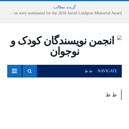
گزیده
-
مطالب
Houshang Moradi Kermani and Research Institute of Children’s Literature on were nominated for the 2018 Astrid Lindgren Memorial Award
NAVIGATE:
ط ظ
ط ظ